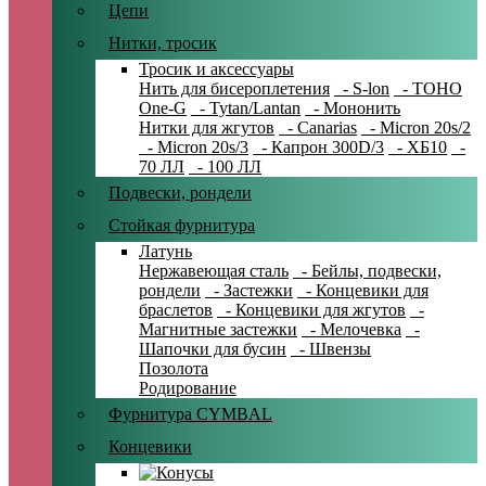
Цепи
Нитки, тросик
Тросик и аксессуары
Нить для бисероплетения
- S-lon
- TOHO
One-G
- Tytan/Lantan
- Мононить
Нитки для жгутов
- Canarias
- Micron 20s/2
- Micron 20s/3
- Капрон 300D/3
- ХБ10
-
70 ЛЛ
- 100 ЛЛ
Подвески, рондели
Стойкая фурнитура
Латунь
Нержавеющая сталь
- Бейлы, подвески,
рондели
- Застежки
- Концевики для
браслетов
- Концевики для жгутов
-
Магнитные застежки
- Мелочевка
-
Шапочки для бусин
- Швензы
Позолота
Родирование
Фурнитура CYMBAL
Концевики