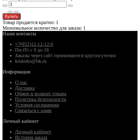
Купить
Товар продается кратно: 1
Минимальное количество для заказа: 1
Наши контакты
+7(952)12-12-12-0
Пн-Пт с 9 до 18
Заказы через сайт принимаются круглосуточно
krukoko@bk.ru
Информация
О нас
Доставка
Обмен и возврат товара
Политика безопасности
Условия соглашения
Связаться с нами
Личный кабинет
Личный кабинет
История заказа