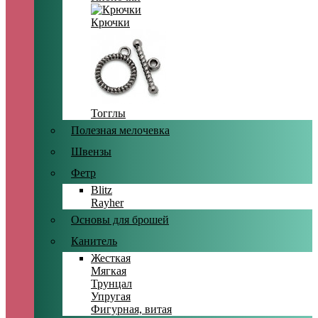
Крючки
Тогглы
Полезная мелочевка
Швензы
Фетр
Blitz
Rayher
Основы для брошей
Канитель
Жесткая
Мягкая
Трунцал
Упругая
Фигурная, витая