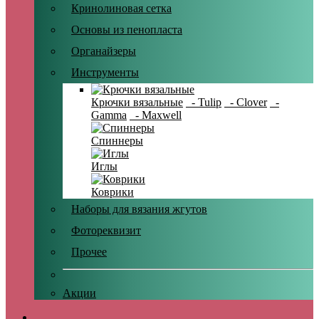
Кринолиновая сетка
Основы из пенопласта
Органайзеры
Инструменты
Крючки вязальные
- Tulip
- Clover
-
Gamma
- Maxwell
Спиннеры
Иглы
Коврики
Наборы для вязания жгутов
Фотореквизит
Прочее
Акции