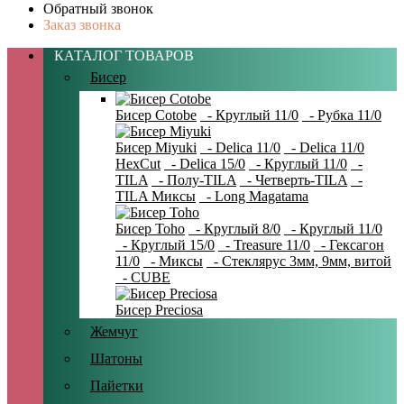
Обратный звонок
Заказ звонка
КАТАЛОГ ТОВАРОВ
Бисер
Бисер Cotobe
- Круглый 11/0
- Рубка 11/0
Бисер Miyuki
- Delica 11/0
- Delica 11/0
HexCut
- Delica 15/0
- Круглый 11/0
-
TILA
- Полу-TILA
- Четверть-TILA
-
TILA Миксы
- Long Magatama
Бисер Toho
- Круглый 8/0
- Круглый 11/0
- Круглый 15/0
- Treasure 11/0
- Гексагон
11/0
- Миксы
- Стеклярус 3мм, 9мм, витой
- CUBE
Бисер Preciosa
Жемчуг
Шатоны
Пайетки