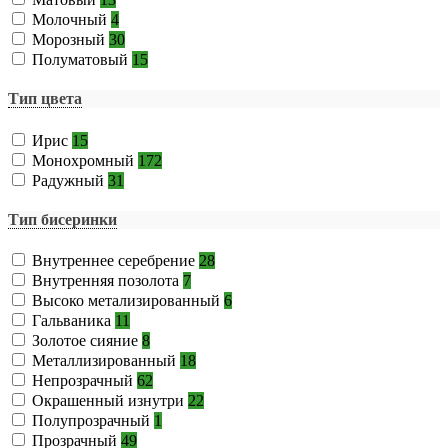
Молочный
4
Морозный
30
Полуматовый
15
Тип цвета
Ирис
15
Монохромный
172
Радужный
31
Тип бисеринки
Внутреннее серебрение
28
Внутренняя позолота
7
Высоко метализированный
6
Гальваника
11
Золотое сияние
8
Металлизированный
18
Непрозрачный
62
Окрашенный изнутри
22
Полупрозрачный
1
Прозрачный
49