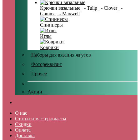
Крючки вязальные
- Tulip
- Clover
-
Gamma
- Maxwell
Спиннеры
Иглы
Коврики
Наборы для вязания жгутов
Фотореквизит
Прочее
Акции
О нас
Статьи и мастер-классы
Скидки
Оплата
Доставка