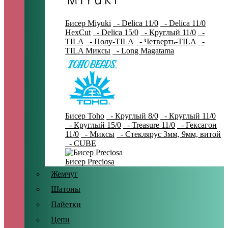
Бисер Miyuki
- Delica 11/0
- Delica 11/0
HexCut
- Delica 15/0
- Круглый 11/0
-
TILA
- Полу-TILA
- Четверть-TILA
-
TILA Миксы
- Long Magatama
Бисер Toho
- Круглый 8/0
- Круглый 11/0
- Круглый 15/0
- Treasure 11/0
- Гексагон
11/0
- Миксы
- Стеклярус 3мм, 9мм, витой
- CUBE
Бисер Preciosa
Жемчуг
Шатоны
Пайетки
Цепи