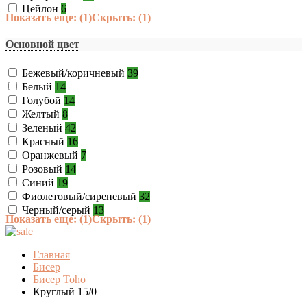
Цейлон
6
Показать еще: (1)
Скрыть: (1)
Основной цвет
Бежевый/коричневый
39
Белый
14
Голубой
14
Желтый
8
Зеленый
42
Красный
16
Оранжевый
7
Розовый
14
Синий
19
Фиолетовый/сиреневый
32
Черный/серый
13
Показать еще: (1)
Скрыть: (1)
Главная
Бисер
Бисер Toho
Круглый 15/0