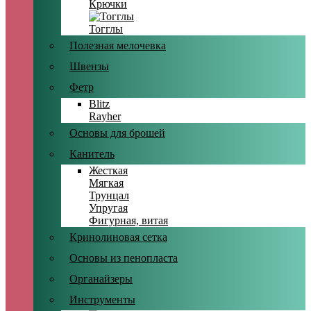
Крючки
Тогглы
Полезная мелочевка
Швензы
Фетр
Blitz
Rayher
Основы для брошей
Канитель
Жесткая
Мягкая
Трунцал
Упругая
Фигурная, витая
Кринолиновая сетка
Основы из пенопласта
Органайзеры
Инструменты