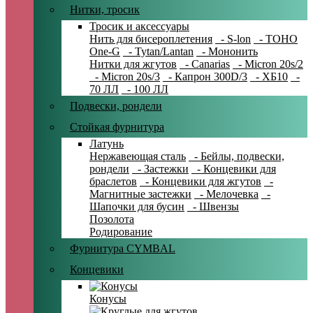
Нитки, тросик
Тросик и аксессуары
Нить для бисероплетения
- S-lon
- TOHO
One-G
- Tytan/Lantan
- Мононить
Нитки для жгутов
- Canarias
- Micron 20s/2
- Micron 20s/3
- Капрон 300D/3
- ХБ10
-
70 ЛЛ
- 100 ЛЛ
Подвески, рондели
Стойкая фурнитура
Латунь
Нержавеющая сталь
- Бейлы, подвески,
рондели
- Застежки
- Концевики для
браслетов
- Концевики для жгутов
-
Магнитные застежки
- Мелочевка
-
Шапочки для бусин
- Швензы
Позолота
Родирование
Фурнитура CYMBAL
Концевики
Конусы