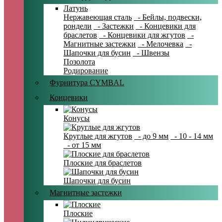
Латунь
Нержавеющая сталь
- Бейлы, подвески,
рондели
- Застежки
- Концевики для
браслетов
- Концевики для жгутов
-
Магнитные застежки
- Мелочевка
-
Шапочки для бусин
- Швензы
Позолота
Родирование
Фурнитура CYMBAL
Концевики
Конусы
Круглые для жгутов
- до 9 мм
- 10 - 14 мм
- от 15 мм
Плоские для браслетов
Шапочки для бусин
Магнитные застежки
Плоские