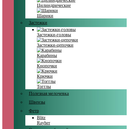
Цилиндрические
Шарики
Застежки
Застежки-головы
Застежки-цепочки
Карабины
Кнопочки
Крючки
Тогглы
Полезная мелочевка
Швензы
Фетр
Blitz
Rayher