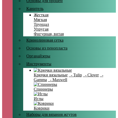
Основы для брошей
Канитель
Жесткая
Мягкая
Трунцал
Упругая
Фигурная, витая
Кринолиновая сетка
Основы из пенопласта
Органайзеры
Инструменты
Крючки вязальные
- Tulip
- Clover
-
Gamma
- Maxwell
Спиннеры
Иглы
Коврики
Наборы для вязания жгутов