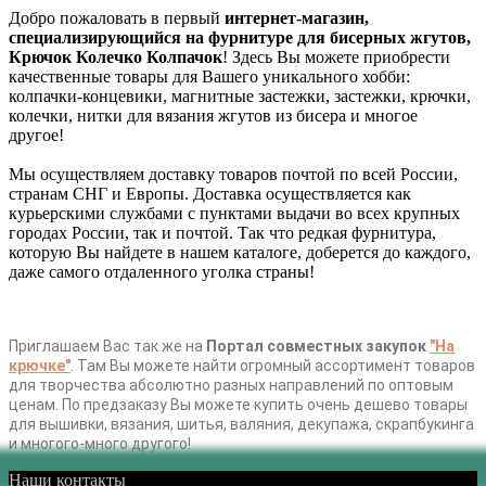
Добро пожаловать в первый
интернет-магазин,
специализирующийся на фурнитуре для бисерных жгутов,
Крючок Колечко Колпачок
! Здесь Вы можете приобрести
качественные товары для Вашего уникального хобби:
колпачки-концевики, магнитные застежки, застежки, крючки,
колечки, нитки для вязания жгутов из бисера и многое
другое!
Мы осуществляем доставку товаров почтой по всей России,
странам СНГ и Европы. Доставка осуществляется как
курьерскими службами с пунктами выдачи во всех крупных
городах России, так и почтой. Так что редкая фурнитура,
которую Вы найдете в нашем каталоге, доберется до каждого,
даже самого отдаленного уголка страны!
Приглашаем Вас так же на
Портал совместных закупок
"На
крючке"
. Там Вы можете найти огромный ассортимент товаров
для творчества абсолютно разных направлений по оптовым
ценам. По предзаказу Вы можете купить очень дешево товары
для вышивки, вязания, шитья, валяния, декупажа, скрапбукинга
и многого-много другого!
Наши контакты