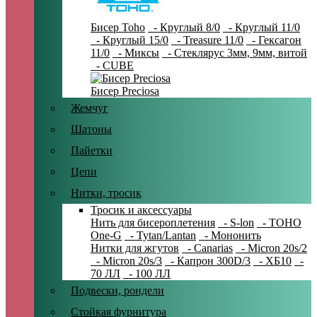
Бисер Toho
- Круглый 8/0
- Круглый 11/0
- Круглый 15/0
- Treasure 11/0
- Гексагон
11/0
- Миксы
- Стеклярус 3мм, 9мм, витой
- CUBE
Бисер Preciosa
Жемчуг
Шатоны
Пайетки
Цепи
Нитки, тросик
Тросик и аксессуары
Нить для бисероплетения
- S-lon
- TOHO
One-G
- Tytan/Lantan
- Мононить
Нитки для жгутов
- Canarias
- Micron 20s/2
- Micron 20s/3
- Капрон 300D/3
- ХБ10
-
70 ЛЛ
- 100 ЛЛ
Подвески, рондели
Стойкая фурнитура