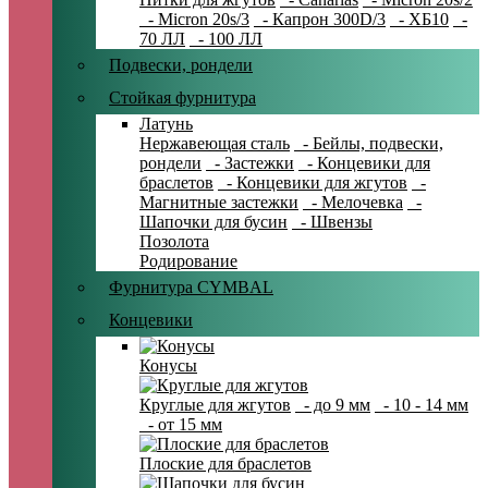
- Micron 20s/3
- Капрон 300D/3
- ХБ10
-
70 ЛЛ
- 100 ЛЛ
Подвески, рондели
Стойкая фурнитура
Латунь
Нержавеющая сталь
- Бейлы, подвески,
рондели
- Застежки
- Концевики для
браслетов
- Концевики для жгутов
-
Магнитные застежки
- Мелочевка
-
Шапочки для бусин
- Швензы
Позолота
Родирование
Фурнитура CYMBAL
Концевики
Конусы
Круглые для жгутов
- до 9 мм
- 10 - 14 мм
- от 15 мм
Плоские для браслетов