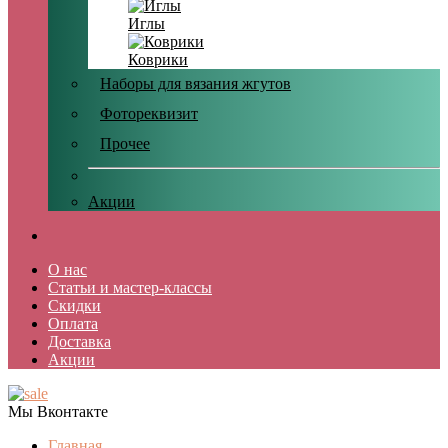
Иглы
Коврики
Наборы для вязания жгутов
Фотореквизит
Прочее
Акции
О нас
Статьи и мастер-классы
Скидки
Оплата
Доставка
Акции
Мы Вконтакте
Главная