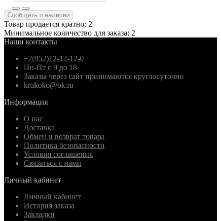
Сообщить о наличии
Товар продается кратно: 2
Минимальное количество для заказа: 2
Наши контакты
+7(952)12-12-12-0
Пн-Пт с 9 до 18
Заказы через сайт принимаются круглосуточно
krukoko@bk.ru
Информация
О нас
Доставка
Обмен и возврат товара
Политика безопасности
Условия соглашения
Связаться с нами
Личный кабинет
Личный кабинет
История заказа
Закладки