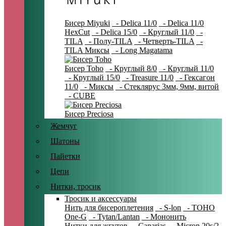
Бисер Miyuki
- Delica 11/0
- Delica 11/0
HexCut
- Delica 15/0
- Круглый 11/0
-
TILA
- Полу-TILA
- Четверть-TILA
-
TILA Миксы
- Long Magatama
Бисер Toho
- Круглый 8/0
- Круглый 11/0
- Круглый 15/0
- Treasure 11/0
- Гексагон
11/0
- Миксы
- Стеклярус 3мм, 9мм, витой
- CUBE
Бисер Preciosa
Жемчуг
Шатоны
Пайетки
Цепи
Нитки, тросик
Тросик и аксессуары
Нить для бисероплетения
- S-lon
- TOHO
One-G
- Tytan/Lantan
- Мононить
Нитки для жгутов
- Canarias
- Micron 20s/2