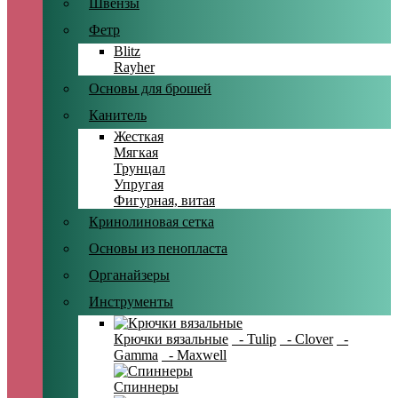
Швензы
Фетр
Blitz
Rayher
Основы для брошей
Канитель
Жесткая
Мягкая
Трунцал
Упругая
Фигурная, витая
Кринолиновая сетка
Основы из пенопласта
Органайзеры
Инструменты
Крючки вязальные
- Tulip
- Clover
-
Gamma
- Maxwell
Спиннеры