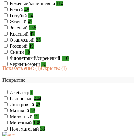
Бежевый/коричневый
114
Белый
48
Голубой
54
Желтый
43
Зеленый
136
Красный
47
Оранжевый
23
Розовый
49
Синий
48
Фиолетовый/сиреневый
110
Черный/серый
56
Показать еще: (1)
Скрыть: (1)
Покрытие
Алебастр
1
Глянцевый
444
Люстровый
42
Матовый
53
Молочный
12
Морозный
138
Полуматовый
38