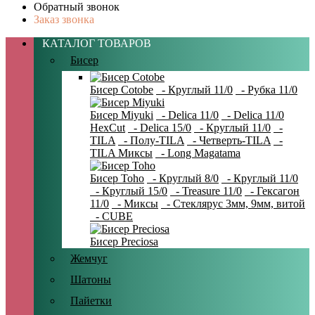
Обратный звонок
Заказ звонка
КАТАЛОГ ТОВАРОВ
Бисер
Бисер Cotobe
- Круглый 11/0
- Рубка 11/0
Бисер Miyuki
- Delica 11/0
- Delica 11/0
HexCut
- Delica 15/0
- Круглый 11/0
-
TILA
- Полу-TILA
- Четверть-TILA
-
TILA Миксы
- Long Magatama
Бисер Toho
- Круглый 8/0
- Круглый 11/0
- Круглый 15/0
- Treasure 11/0
- Гексагон
11/0
- Миксы
- Стеклярус 3мм, 9мм, витой
- CUBE
Бисер Preciosa
Жемчуг
Шатоны
Пайетки