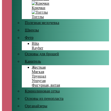
Крючки
Тогглы
Полезная мелочевка
Швензы
Фетр
Blitz
Rayher
Основы для брошей
Канитель
Жесткая
Мягкая
Трунцал
Упругая
Фигурная, витая
Кринолиновая сетка
Основы из пенопласта
Органайзеры