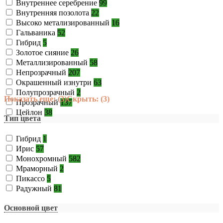
Внутреннее серебрение
99
Внутренняя позолота
22
Высоко метализированный
16
Гальваника
52
Гибрид
5
Золотое сияние
26
Металлизированный
58
Непрозрачный
207
Окрашенный изнутри
63
Полупрозрачный
2
Показать еще: (3)
Скрыть: (3)
Прозрачный
137
Цейлон
38
Тип цвета
Гибрид
1
Ирис
57
Монохромный
582
Мраморный
2
Пикассо
5
Радужный
81
Основной цвет