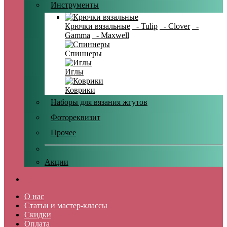
Инструменты
Крючки вязальные
- Tulip
- Clover
-
Gamma
- Maxwell
Спиннеры
Иглы
Коврики
Наборы для вязания жгутов
Фотореквизит
Прочее
Акции
О нас
Статьи и мастер-классы
Скидки
Оплата