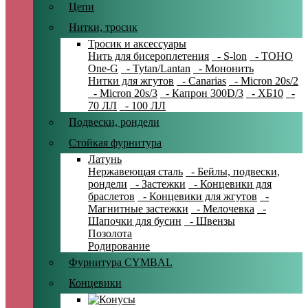
Цепи
Нитки, тросик
Тросик и аксессуары
Нить для бисероплетения
- S-lon
- TOHO
One-G
- Tytan/Lantan
- Мононить
Нитки для жгутов
- Canarias
- Micron 20s/2
- Micron 20s/3
- Капрон 300D/3
- ХБ10
-
70 ЛЛ
- 100 ЛЛ
Подвески, рондели
Стойкая фурнитура
Латунь
Нержавеющая сталь
- Бейлы, подвески,
рондели
- Застежки
- Концевики для
браслетов
- Концевики для жгутов
-
Магнитные застежки
- Мелочевка
-
Шапочки для бусин
- Швензы
Позолота
Родирование
Фурнитура CYMBAL
Концевики