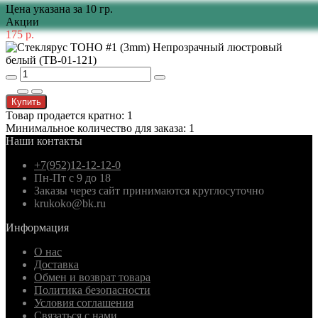
Цена указана за 10 гр.
Акции
175 р.
Купить
Товар продается кратно: 1
Минимальное количество для заказа: 1
Наши контакты
+7(952)12-12-12-0
Пн-Пт с 9 до 18
Заказы через сайт принимаются круглосуточно
krukoko@bk.ru
Информация
О нас
Доставка
Обмен и возврат товара
Политика безопасности
Условия соглашения
Связаться с нами