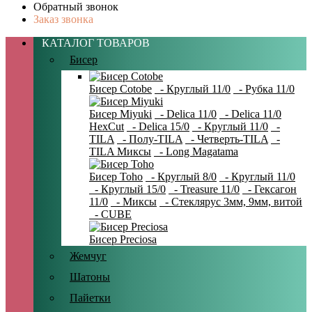
Обратный звонок
Заказ звонка
КАТАЛОГ ТОВАРОВ
Бисер
Бисер Cotobe
- Круглый 11/0
- Рубка 11/0
Бисер Miyuki
- Delica 11/0
- Delica 11/0
HexCut
- Delica 15/0
- Круглый 11/0
-
TILA
- Полу-TILA
- Четверть-TILA
-
TILA Миксы
- Long Magatama
Бисер Toho
- Круглый 8/0
- Круглый 11/0
- Круглый 15/0
- Treasure 11/0
- Гексагон
11/0
- Миксы
- Стеклярус 3мм, 9мм, витой
- CUBE
Бисер Preciosa
Жемчуг
Шатоны
Пайетки