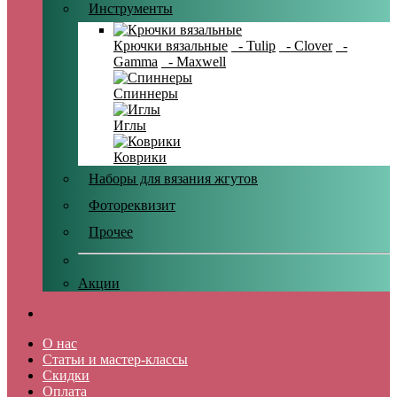
Инструменты
Крючки вязальные
- Tulip
- Clover
-
Gamma
- Maxwell
Спиннеры
Иглы
Коврики
Наборы для вязания жгутов
Фотореквизит
Прочее
Акции
О нас
Статьи и мастер-классы
Скидки
Оплата