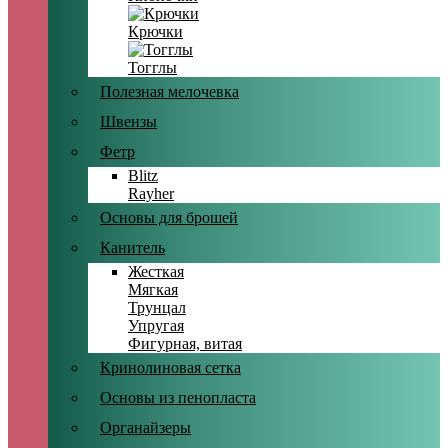
Крючки
Тогглы
Полезная мелочевка
Швензы
Фетр
Blitz
Rayher
Основы для брошей
Канитель
Жесткая
Мягкая
Трунцал
Упругая
Фигурная, витая
Кринолиновая сетка
Основы из пенопласта
Органайзеры