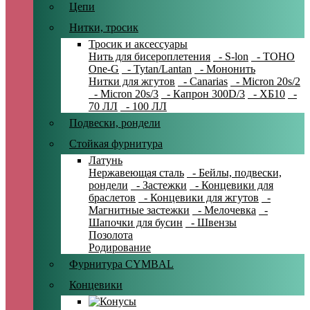
Цепи
Нитки, тросик
Тросик и аксессуары
Нить для бисероплетения
- S-lon
- TOHO
One-G
- Tytan/Lantan
- Мононить
Нитки для жгутов
- Canarias
- Micron 20s/2
- Micron 20s/3
- Капрон 300D/3
- ХБ10
-
70 ЛЛ
- 100 ЛЛ
Подвески, рондели
Стойкая фурнитура
Латунь
Нержавеющая сталь
- Бейлы, подвески,
рондели
- Застежки
- Концевики для
браслетов
- Концевики для жгутов
-
Магнитные застежки
- Мелочевка
-
Шапочки для бусин
- Швензы
Позолота
Родирование
Фурнитура CYMBAL
Концевики