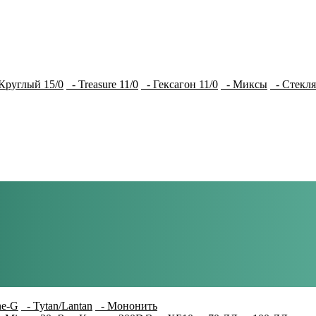
Круглый 15/0
- Treasure 11/0
- Гексагон 11/0
- Миксы
- Стекля
e-G
- Tytan/Lantan
- Мононить