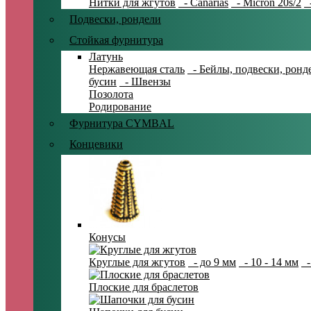
Нитки для жгутов
- Canarias
- Micron 20s/2
-
Подвески, рондели
Стойкая фурнитура
Латунь
Нержавеющая сталь
- Бейлы, подвески, ронд
бусин
- Швензы
Позолота
Родирование
Фурнитура CYMBAL
Концевики
Конусы
Круглые для жгутов
- до 9 мм
- 10 - 14 мм
-
Плоские для браслетов