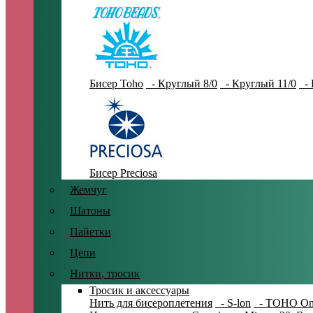
Бисер Toho
- Круглый 8/0
- Круглый 11/0
- 
Бисер Preciosa
Жемчуг
Шатоны
Пайетки
Цепи
Нитки, тросик
Тросик и аксессуары
Нить для бисероплетения
- S-lon
- TOHO On