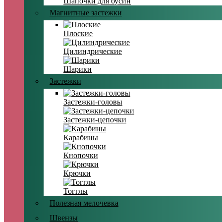
Шапочки для бусин
Магнитные застежки
Плоские
Цилиндрические
Шарики
Застежки
Застежки-головы
Застежки-цепочки
Карабины
Кнопочки
Крючки
Тогглы
Полезная мелочевка
Швензы