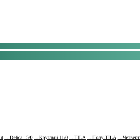
ut
- Delica 15/0
- Круглый 11/0
- TILA
- Полу-TILA
- Четверт