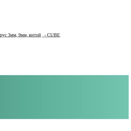
рус 3мм, 9мм, витой
- CUBE