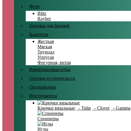
Фетр
Blitz
Rayher
Основы для брошей
Канитель
Жесткая
Мягкая
Трунцал
Упругая
Фигурная, витая
Кринолиновая сетка
Основы из пенопласта
Органайзеры
Инструменты
Крючки вязальные
- Tulip
- Clover
- Gamma
Спиннеры
Иглы