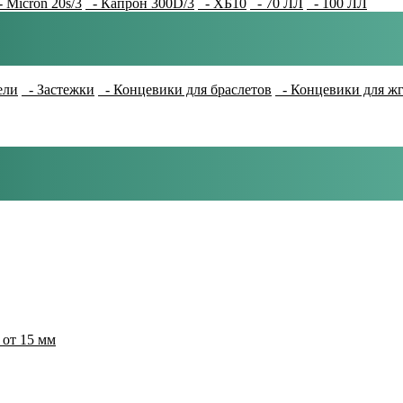
 Micron 20s/3
- Капрон 300D/3
- ХБ10
- 70 ЛЛ
- 100 ЛЛ
ели
- Застежки
- Концевики для браслетов
- Концевики для ж
 от 15 мм