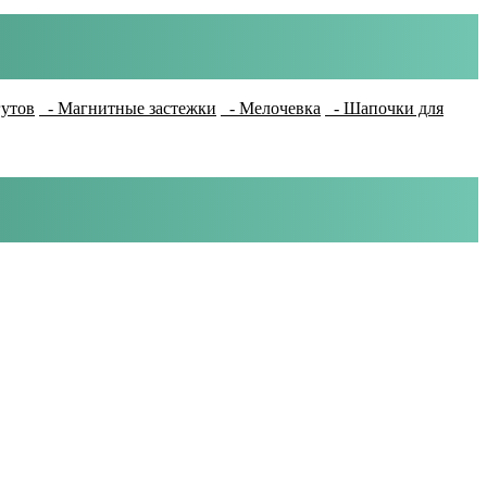
гутов
- Магнитные застежки
- Мелочевка
- Шапочки для