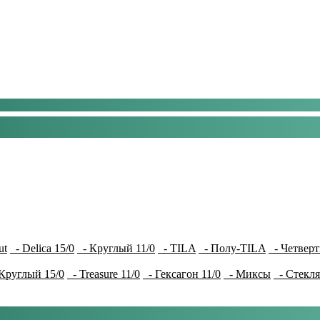
ut
- Delica 15/0
- Круглый 11/0
- TILA
- Полу-TILA
- Четверт
Круглый 15/0
- Treasure 11/0
- Гексагон 11/0
- Миксы
- Стекля