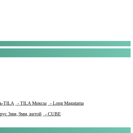
ь-TILA
- TILA Миксы
- Long Magatama
рус 3мм, 9мм, витой
- CUBE