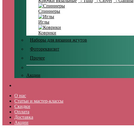
Крючки вязальные
- Tulip
- Clover
- Gamma
Спиннеры
Иглы
Коврики
Наборы для вязания жгутов
Фотореквизит
Прочее
Акции
О нас
Статьи и мастер-классы
Скидки
Оплата
Доставка
Акции