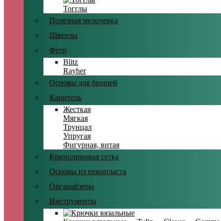
Тогглы
Полезная мелочевка
Швензы
Фетр
Blitz
Rayher
Основы для брошей
Канитель
Жесткая
Мягкая
Трунцал
Упругая
Фигурная, витая
Кринолиновая сетка
Основы из пенопласта
Органайзеры
Инструменты