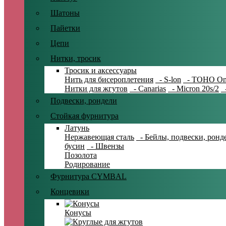
Шатоны
Пайетки
Цепи
Нитки, тросик
Тросик и аксессуары
Нить для бисероплетения
- S-lon
- TOHO On
Нитки для жгутов
- Canarias
- Micron 20s/2
-
Подвески, рондели
Стойкая фурнитура
Латунь
Нержавеющая сталь
- Бейлы, подвески, ронд
бусин
- Швензы
Позолота
Родирование
Фурнитура CYMBAL
Концевики
Конусы