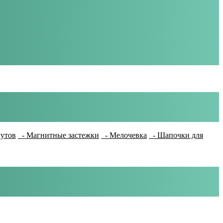
гутов
- Магнитные застежки
- Мелочевка
- Шапочки для