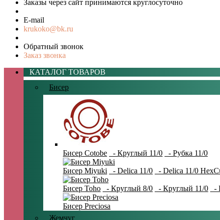
Заказы через сайт принимаются круглосуточно
E-mail
krukoko@bk.ru
Обратный звонок
Заказ звонка
КАТАЛОГ ТОВАРОВ
Бисер
Бисер Cotobe
- Круглый 11/0
- Рубка 11/0
Бисер Miyuki
- Delica 11/0
- Delica 11/0 HexC
Бисер Toho
- Круглый 8/0
- Круглый 11/0
- 
Бисер Preciosa
Жемчуг