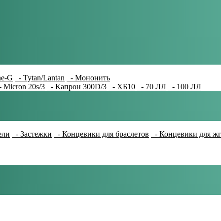
e-G
- Tytan/Lantan
- Мононить
 Micron 20s/3
- Капрон 300D/3
- ХБ10
- 70 ЛЛ
- 100 ЛЛ
ели
- Застежки
- Концевики для браслетов
- Концевики для ж