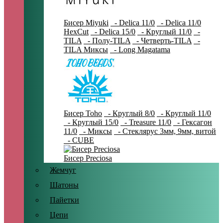
Бисер Miyuki
- Delica 11/0
- Delica 11/0
HexCut
- Delica 15/0
- Круглый 11/0
-
TILA
- Полу-TILA
- Четверть-TILA
-
TILA Миксы
- Long Magatama
Бисер Toho
- Круглый 8/0
- Круглый 11/0
- Круглый 15/0
- Treasure 11/0
- Гексагон
11/0
- Миксы
- Стеклярус 3мм, 9мм, витой
- CUBE
Бисер Preciosa
Жемчуг
Шатоны
Пайетки
Цепи