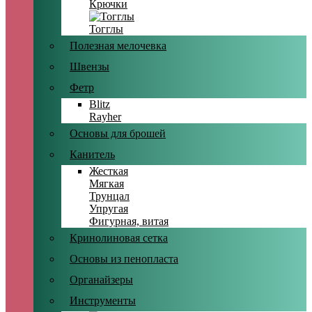
Крючки
Тогглы
Полезная мелочевка
Швензы
Фетр
Blitz
Rayher
Основы для брошей
Канитель
Жесткая
Мягкая
Трунцал
Упругая
Фигурная, витая
Кринолиновая сетка
Основы из пенопласта
Органайзеры
Инструменты