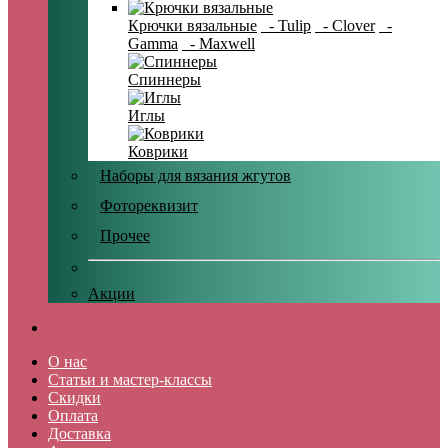
Крючки вязальные
- Tulip
- Clover
-
Gamma
- Maxwell
Спиннеры
Иглы
Коврики
Наборы для вязания жгутов
Фотореквизит
Прочее
Акции
О нас
Статьи и мастер-классы
Скидки
Оплата
Доставка