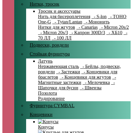
Нитки, тросик
Тросик и аксессуары
Нить для бисероплетения
- S-lon
- TOHO
One-G
- Tytan/Lantan
- Мононить
Нитки для жгутов
- Canarias
- Micron 20s/2
- Micron 20s/3
- Капрон 300D/3
- ХБ10
-
70 ЛЛ
- 100 ЛЛ
Подвески, рондели
Стойкая фурнитура
Латунь
Нержавеющая сталь
- Бейлы, подвески,
рондели
- Застежки
- Концевики для
браслетов
- Концевики для жгутов
-
Магнитные застежки
- Мелочевка
-
Шапочки для бусин
- Швензы
Позолота
Родирование
Фурнитура CYMBAL
Концевики
Конусы