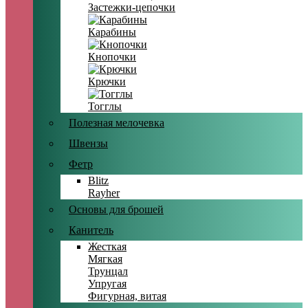
Застежки-цепочки
Карабины
Кнопочки
Крючки
Тогглы
Полезная мелочевка
Швензы
Фетр
Blitz
Rayher
Основы для брошей
Канитель
Жесткая
Мягкая
Трунцал
Упругая
Фигурная, витая