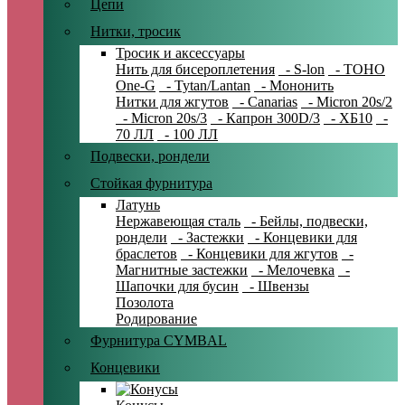
Цепи
Нитки, тросик
Тросик и аксессуары
Нить для бисероплетения
- S-lon
- TOHO
One-G
- Tytan/Lantan
- Мононить
Нитки для жгутов
- Canarias
- Micron 20s/2
- Micron 20s/3
- Капрон 300D/3
- ХБ10
-
70 ЛЛ
- 100 ЛЛ
Подвески, рондели
Стойкая фурнитура
Латунь
Нержавеющая сталь
- Бейлы, подвески,
рондели
- Застежки
- Концевики для
браслетов
- Концевики для жгутов
-
Магнитные застежки
- Мелочевка
-
Шапочки для бусин
- Швензы
Позолота
Родирование
Фурнитура CYMBAL
Концевики