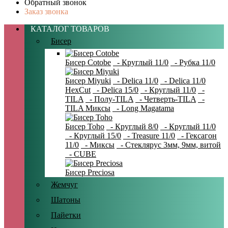
Обратный звонок
Заказ звонка
КАТАЛОГ ТОВАРОВ
Бисер
Бисер Cotobe
- Круглый 11/0
- Рубка 11/0
Бисер Miyuki
- Delica 11/0
- Delica 11/0
HexCut
- Delica 15/0
- Круглый 11/0
-
TILA
- Полу-TILA
- Четверть-TILA
-
TILA Миксы
- Long Magatama
Бисер Toho
- Круглый 8/0
- Круглый 11/0
- Круглый 15/0
- Treasure 11/0
- Гексагон
11/0
- Миксы
- Стеклярус 3мм, 9мм, витой
- CUBE
Бисер Preciosa
Жемчуг
Шатоны
Пайетки