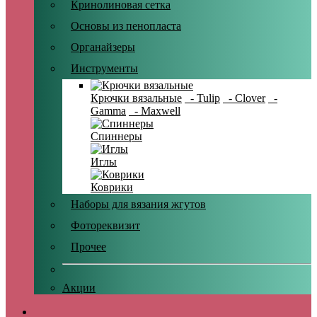
Кринолиновая сетка
Основы из пенопласта
Органайзеры
Инструменты
Крючки вязальные
- Tulip
- Clover
-
Gamma
- Maxwell
Спиннеры
Иглы
Коврики
Наборы для вязания жгутов
Фотореквизит
Прочее
Акции