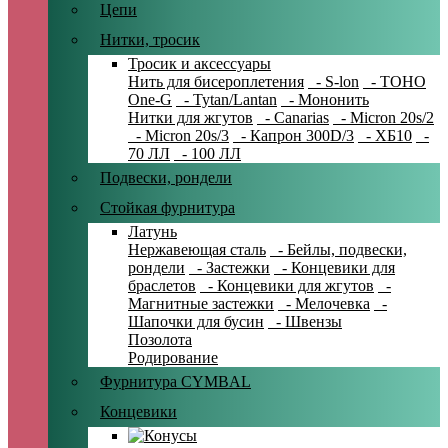
Цепи
Нитки, тросик
Тросик и аксессуары
Нить для бисероплетения
- S-lon
- TOHO
One-G
- Tytan/Lantan
- Мононить
Нитки для жгутов
- Canarias
- Micron 20s/2
- Micron 20s/3
- Капрон 300D/3
- ХБ10
-
70 ЛЛ
- 100 ЛЛ
Подвески, рондели
Стойкая фурнитура
Латунь
Нержавеющая сталь
- Бейлы, подвески,
рондели
- Застежки
- Концевики для
браслетов
- Концевики для жгутов
-
Магнитные застежки
- Мелочевка
-
Шапочки для бусин
- Швензы
Позолота
Родирование
Фурнитура CYMBAL
Концевики