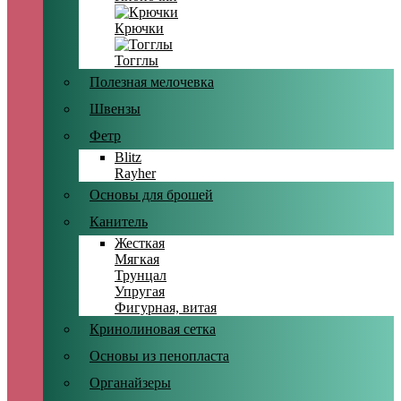
Крючки
Тогглы
Полезная мелочевка
Швензы
Фетр
Blitz
Rayher
Основы для брошей
Канитель
Жесткая
Мягкая
Трунцал
Упругая
Фигурная, витая
Кринолиновая сетка
Основы из пенопласта
Органайзеры