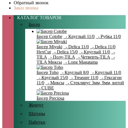
Обратный звонок
Заказ звонка
КАТАЛОГ ТОВАРОВ
Бисер
Бисер Cotobe
- Круглый 11/0
- Рубка 11/0
Бисер Miyuki
- Delica 11/0
- Delica 11/0
HexCut
- Delica 15/0
- Круглый 11/0
-
TILA
- Полу-TILA
- Четверть-TILA
-
TILA Миксы
- Long Magatama
Бисер Toho
- Круглый 8/0
- Круглый 11/0
- Круглый 15/0
- Treasure 11/0
- Гексагон
11/0
- Миксы
- Стеклярус 3мм, 9мм, витой
- CUBE
Бисер Preciosa
Жемчуг
Шатоны
Пайетки