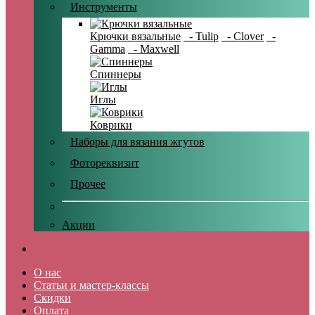
Инструменты
Крючки вязальные
- Tulip
- Clover
-
Gamma
- Maxwell
Спиннеры
Иглы
Коврики
Наборы для вязания жгутов
Фотореквизит
Прочее
Акции
О нас
Статьи и мастер-классы
Скидки
Оплата