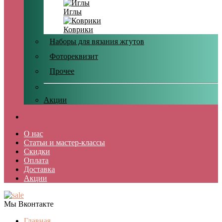
Иглы
Коврики
Наборы для вязания жгутов
Фотореквизит
Прочее
Акции
О нас
Статьи и мастер-классы
Скидки
Оплата
Доставка
Акции
Мы Вконтакте
Главная