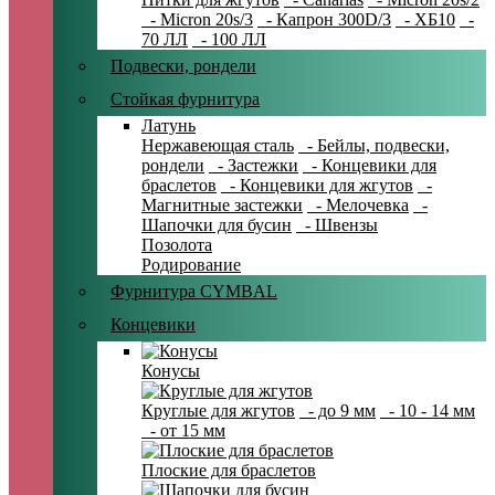
- Micron 20s/3
- Капрон 300D/3
- ХБ10
-
70 ЛЛ
- 100 ЛЛ
Подвески, рондели
Стойкая фурнитура
Латунь
Нержавеющая сталь
- Бейлы, подвески,
рондели
- Застежки
- Концевики для
браслетов
- Концевики для жгутов
-
Магнитные застежки
- Мелочевка
-
Шапочки для бусин
- Швензы
Позолота
Родирование
Фурнитура CYMBAL
Концевики
Конусы
Круглые для жгутов
- до 9 мм
- 10 - 14 мм
- от 15 мм
Плоские для браслетов