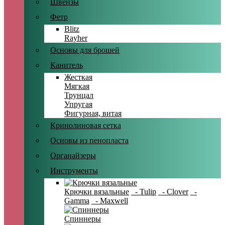
Швензы
Фетр
Blitz
Rayher
Основы для брошей
Канитель
Жесткая
Мягкая
Трунцал
Упругая
Фигурная, витая
Кринолиновая сетка
Основы из пенопласта
Органайзеры
Инструменты
Крючки вязальные
- Tulip
- Clover
-
Gamma
- Maxwell
Спиннеры