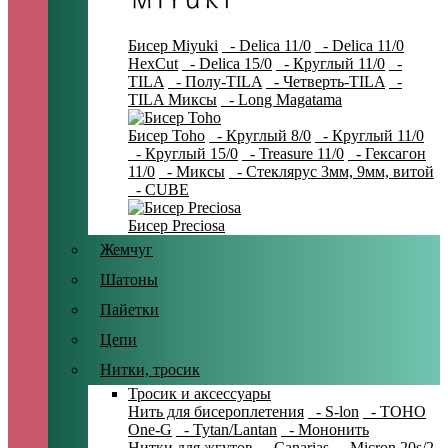
Бисер Miyuki
- Delica 11/0
- Delica 11/0
HexCut
- Delica 15/0
- Круглый 11/0
-
TILA
- Полу-TILA
- Четверть-TILA
-
TILA Миксы
- Long Magatama
Бисер Toho
- Круглый 8/0
- Круглый 11/0
- Круглый 15/0
- Treasure 11/0
- Гексагон
11/0
- Миксы
- Стеклярус 3мм, 9мм, витой
- CUBE
Бисер Preciosa
Жемчуг
Шатоны
Пайетки
Цепи
Нитки, тросик
Тросик и аксессуары
Нить для бисероплетения
- S-lon
- TOHO
One-G
- Tytan/Lantan
- Мононить
Нитки для жгутов
- Canarias
- Micron 20s/2