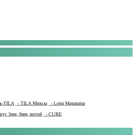
ь-TILA
- TILA Миксы
- Long Magatama
рус 3мм, 9мм, витой
- CUBE