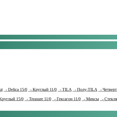
ut
- Delica 15/0
- Круглый 11/0
- TILA
- Полу-TILA
- Четверт
Круглый 15/0
- Treasure 11/0
- Гексагон 11/0
- Миксы
- Стекля