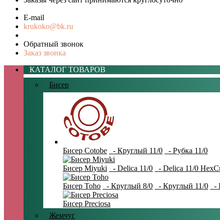
E-mail
krukoko@bk.ru
Обратный звонок
Заказ звонка
КАТАЛОГ ТОВАРОВ
Бисер
Бисер Cotobe
- Круглый 11/0
- Рубка 11/0
Бисер Miyuki
- Delica 11/0
- Delica 11/0 HexC
Бисер Toho
- Круглый 8/0
- Круглый 11/0
- 
Бисер Preciosa
Жемчуг