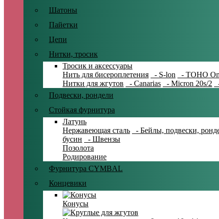
Шатоны
Пайетки
Цепи
Нитки, тросик
Тросик и аксессуары
Нить для бисероплетения
- S-lon
- TOHO On
Нитки для жгутов
- Canarias
- Micron 20s/2
-
Подвески, рондели
Стойкая фурнитура
Латунь
Нержавеющая сталь
- Бейлы, подвески, ронд
бусин
- Швензы
Позолота
Родирование
Фурнитура CYMBAL
Концевики
Конусы