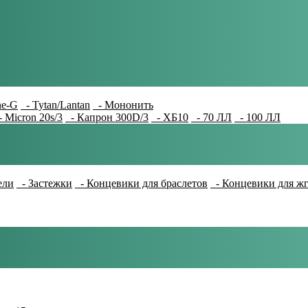
e-G
- Tytan/Lantan
- Мононить
 Micron 20s/3
- Капрон 300D/3
- ХБ10
- 70 ЛЛ
- 100 ЛЛ
ели
- Застежки
- Концевики для браслетов
- Концевики для ж