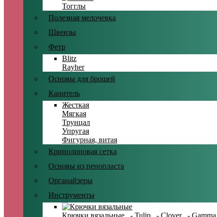
Тогглы
Полезная мелочевка
Швензы
Фетр
Blitz
Rayher
Основы для брошей
Канитель
Жесткая
Мягкая
Трунцал
Упругая
Фигурная, витая
Кринолиновая сетка
Основы из пенопласта
Органайзеры
Инструменты
Крючки вязальные
- Tulip
- Clover
- Gamma