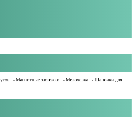
гутов
- Магнитные застежки
- Мелочевка
- Шапочки для