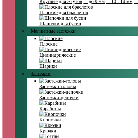
Круглые для жгутов
- до 9 мм
- 10 - 14 мм
-
Плоские для браслетов
Шапочки для бусин
Магнитные застежки
Плоские
Цилиндрические
Шарики
Застежки
Застежки-головы
Застежки-цепочки
Карабины
Кнопочки
Крючки