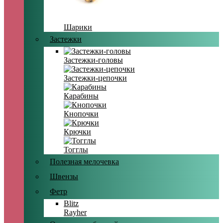
Шарики
Застежки
Застежки-головы
Застежки-цепочки
Карабины
Кнопочки
Крючки
Тогглы
Полезная мелочевка
Швензы
Фетр
Blitz
Rayher