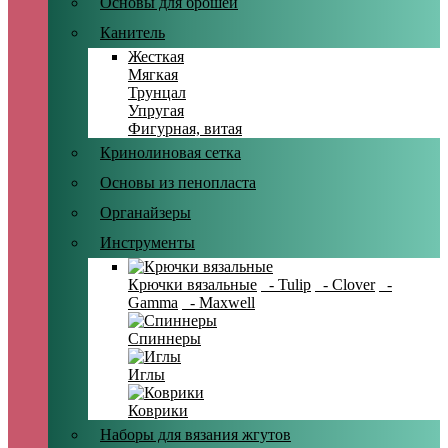
Основы для брошей
Канитель
Жесткая
Мягкая
Трунцал
Упругая
Фигурная, витая
Кринолиновая сетка
Основы из пенопласта
Органайзеры
Инструменты
Крючки вязальные
- Tulip
- Clover
-
Gamma
- Maxwell
Спиннеры
Иглы
Коврики
Наборы для вязания жгутов