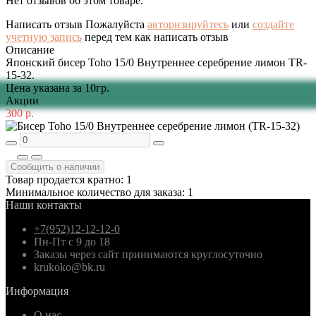
Нет отзывов об этом товаре.
Написать отзыв
Пожалуйста
авторизируйтесь
или
создайте
учетную запись
перед тем как написать отзыв
Описание
Японский бисер Toho 15/0 Внутреннее серебрение лимон TR-
15-32.
Цена указана за 10гр.
Акции
300 р.
Сообщить о наличии
Товар продается кратно: 1
Минимальное количество для заказа: 1
Наши контакты
+7(952)12-12-12-0
Пн-Пт с 9 до 18
Заказы через сайт принимаются круглосуточно
krukoko@bk.ru
Информация
О нас