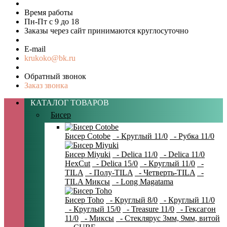
Время работы
Пн-Пт с 9 до 18
Заказы через сайт принимаются круглосуточно
E-mail
krukoko@bk.ru
Обратный звонок
Заказ звонка
КАТАЛОГ ТОВАРОВ
Бисер
Бисер Cotobe
- Круглый 11/0
- Рубка 11/0
Бисер Miyuki
- Delica 11/0
- Delica 11/0
HexCut
- Delica 15/0
- Круглый 11/0
-
TILA
- Полу-TILA
- Четверть-TILA
-
TILA Миксы
- Long Magatama
Бисер Toho
- Круглый 8/0
- Круглый 11/0
- Круглый 15/0
- Treasure 11/0
- Гексагон
11/0
- Миксы
- Стеклярус 3мм, 9мм, витой