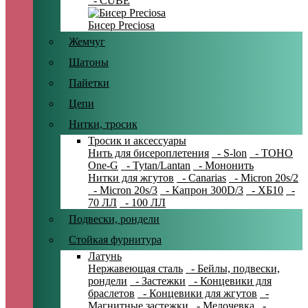
- CUBE
Бисер Preciosa
Жемчуг
Шатоны
Пайетки
Цепи
Нитки, тросик
Тросик и аксессуары
Нить для бисероплетения
- S-lon
- TOHO
One-G
- Tytan/Lantan
- Мононить
Нитки для жгутов
- Canarias
- Micron 20s/2
- Micron 20s/3
- Капрон 300D/3
- ХБ10
-
70 ЛЛ
- 100 ЛЛ
Подвески, рондели
Стойкая фурнитура
Латунь
Нержавеющая сталь
- Бейлы, подвески,
рондели
- Застежки
- Концевики для
браслетов
- Концевики для жгутов
-
Магнитные застежки
- Мелочевка
-