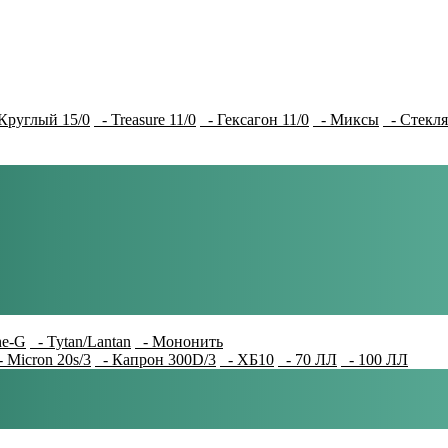
Круглый 15/0
- Treasure 11/0
- Гексагон 11/0
- Миксы
- Стекля
e-G
- Tytan/Lantan
- Мононить
 Micron 20s/3
- Капрон 300D/3
- ХБ10
- 70 ЛЛ
- 100 ЛЛ