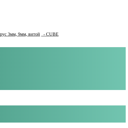
рус 3мм, 9мм, витой
- CUBE