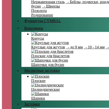
Нержавеющая сталь
- Бейлы, подвески, ронд
бусин
- Швензы
Позолота
Родирование
Фурнитура CYMBAL
Концевики
Конусы
Круглые для жгутов
- до 9 мм
- 10 - 14 мм
-
Плоские для браслетов
Шапочки для бусин
Магнитные застежки
Плоские
Цилиндрические
Шарики
Застежки