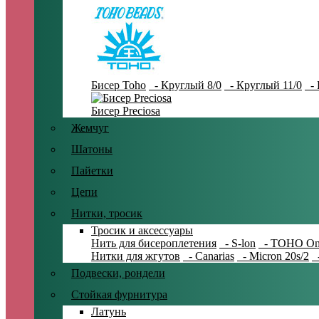
Бисер Toho
- Круглый 8/0
- Круглый 11/0
- 
Бисер Preciosa
Жемчуг
Шатоны
Пайетки
Цепи
Нитки, тросик
Тросик и аксессуары
Нить для бисероплетения
- S-lon
- TOHO On
Нитки для жгутов
- Canarias
- Micron 20s/2
-
Подвески, рондели
Стойкая фурнитура
Латунь