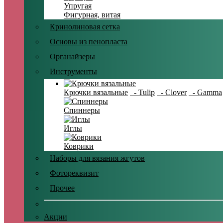
Упругая
Фигурная, витая
Кринолиновая сетка
Основы из пенопласта
Органайзеры
Инструменты
Крючки вязальные
- Tulip
- Clover
- Gamma
Спиннеры
Иглы
Коврики
Наборы для вязания жгутов
Фотореквизит
Прочее
Акции