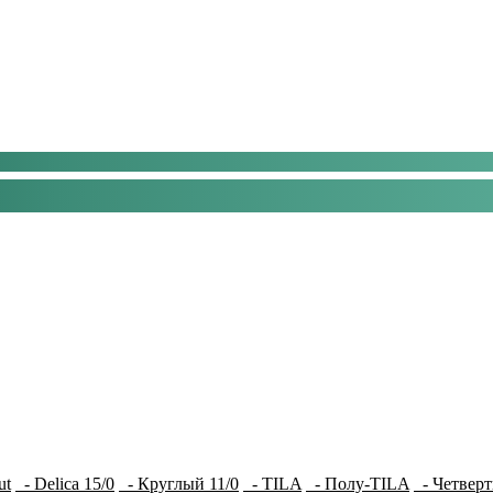
ut
- Delica 15/0
- Круглый 11/0
- TILA
- Полу-TILA
- Четверт