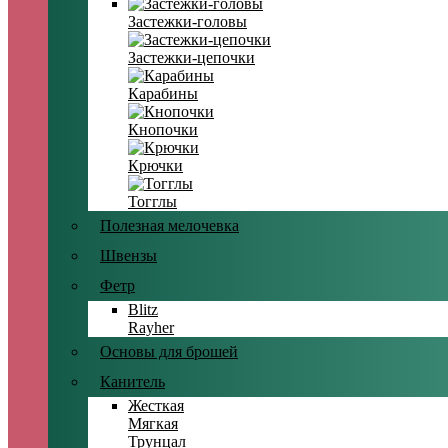
Застежки-головы
Застежки-цепочки
Карабины
Кнопочки
Крючки
Тогглы
Полезная мелочевка
Швензы
Фетр
Blitz
Rayher
Основы для брошей
Канитель
Жесткая
Мягкая
Трунцал