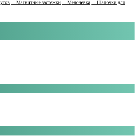
гутов
- Магнитные застежки
- Мелочевка
- Шапочки для