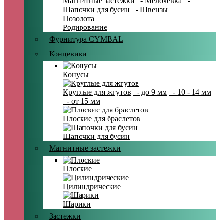
Магнитные застежки
- Мелочевка
-
Шапочки для бусин
- Швензы
Позолота
Родирование
Фурнитура CYMBAL
Концевики
Конусы
Круглые для жгутов
- до 9 мм
- 10 - 14 мм
- от 15 мм
Плоские для браслетов
Шапочки для бусин
Магнитные застежки
Плоские
Цилиндрические
Шарики
Застежки