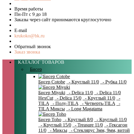
Время работы
Пн-Пт с 9 до 18
Заказы через сайт принимаются круглосуточно
E-mail
krukoko@bk.ru
Обратный звонок
Заказ звонка
КАТАЛОГ ТОВАРОВ
Бисер
Бисер Cotobe
- Круглый 11/0
- Рубка 11/0
Бисер Miyuki
- Delica 11/0
- Delica 11/0
HexCut
- Delica 15/0
- Круглый 11/0
-
TILA
- Полу-TILA
- Четверть-TILA
-
TILA Миксы
- Long Magatama
Бисер Toho
- Круглый 8/0
- Круглый 11/0
- Круглый 15/0
- Treasure 11/0
- Гексагон
11/0
- Миксы
- Стеклярус 3мм, 9мм, витой