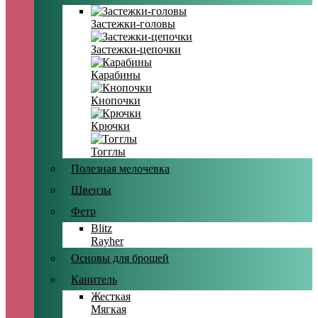
Застежки-головы
Застежки-цепочки
Карабины
Кнопочки
Крючки
Тогглы
Полезная мелочевка
Швензы
Фетр
Blitz
Rayher
Основы для брошей
Канитель
Жесткая
Мягкая