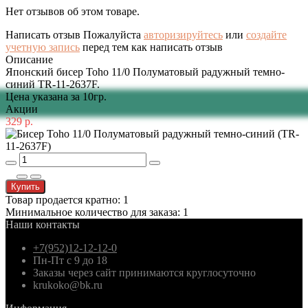
Нет отзывов об этом товаре.
Написать отзыв
Пожалуйста
авторизируйтесь
или
создайте
учетную запись
перед тем как написать отзыв
Описание
Японский бисер Toho 11/0 Полуматовый радужный темно-
синий TR-11-2637F.
Цена указана за 10гр.
Акции
329 р.
Купить
Товар продается кратно: 1
Минимальное количество для заказа: 1
Наши контакты
+7(952)12-12-12-0
Пн-Пт с 9 до 18
Заказы через сайт принимаются круглосуточно
krukoko@bk.ru