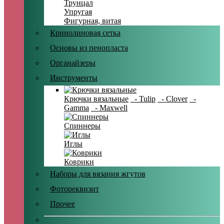
Трунцал
Упругая
Фигурная, витая
Кринолиновая сетка
Основы из пенопласта
Органайзеры
Инструменты
Крючки вязальные
- Tulip
- Clover
-
Gamma
- Maxwell
Спиннеры
Иглы
Коврики
Наборы для вязания жгутов
Фотореквизит
Прочее