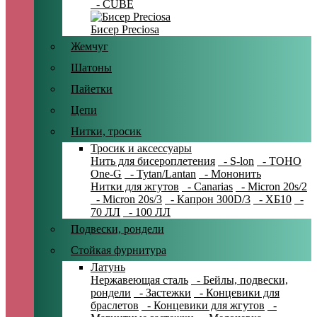
- CUBE
Бисер Preciosa
Жемчуг
Шатоны
Пайетки
Цепи
Нитки, тросик
Тросик и аксессуары
Нить для бисероплетения
- S-lon
- TOHO
One-G
- Tytan/Lantan
- Мононить
Нитки для жгутов
- Canarias
- Micron 20s/2
- Micron 20s/3
- Капрон 300D/3
- ХБ10
-
70 ЛЛ
- 100 ЛЛ
Подвески, рондели
Стойкая фурнитура
Латунь
Нержавеющая сталь
- Бейлы, подвески,
рондели
- Застежки
- Концевики для
браслетов
- Концевики для жгутов
-