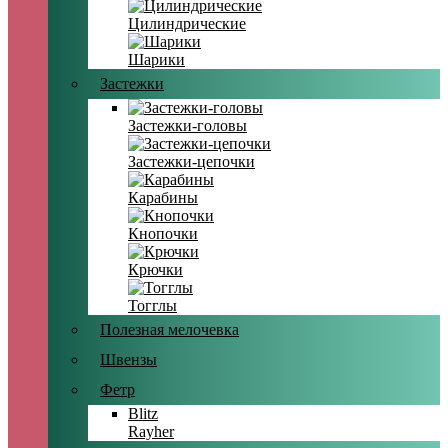
Цилиндрические
Шарики
Застежки
Застежки-головы
Застежки-цепочки
Карабины
Кнопочки
Крючки
Тогглы
Полезная мелочевка
Швензы
Фетр
Blitz
Rayher