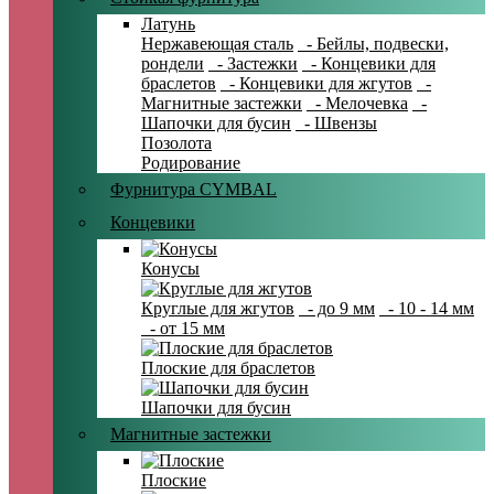
Латунь
Нержавеющая сталь
- Бейлы, подвески,
рондели
- Застежки
- Концевики для
браслетов
- Концевики для жгутов
-
Магнитные застежки
- Мелочевка
-
Шапочки для бусин
- Швензы
Позолота
Родирование
Фурнитура CYMBAL
Концевики
Конусы
Круглые для жгутов
- до 9 мм
- 10 - 14 мм
- от 15 мм
Плоские для браслетов
Шапочки для бусин
Магнитные застежки
Плоские