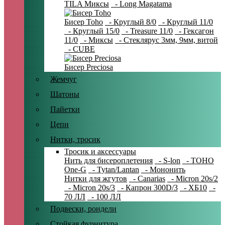
TILA Миксы
- Long Magatama
Бисер Toho
- Круглый 8/0
- Круглый 11/0
- Круглый 15/0
- Treasure 11/0
- Гексагон
11/0
- Миксы
- Стеклярус 3мм, 9мм, витой
- CUBE
Бисер Preciosa
Жемчуг
Шатоны
Пайетки
Цепи
Нитки, тросик
Тросик и аксессуары
Нить для бисероплетения
- S-lon
- TOHO
One-G
- Tytan/Lantan
- Мононить
Нитки для жгутов
- Canarias
- Micron 20s/2
- Micron 20s/3
- Капрон 300D/3
- ХБ10
-
70 ЛЛ
- 100 ЛЛ
Подвески, рондели
Стойкая фурнитура