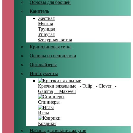
Основы для брошей
Канитель
Жесткая
Мягкая
Трунцал
Упругая
Фигурная, витая
Кринолиновая сетка
Основы из пенопласта
Органайзеры
Инструменты
Крючки вязальные
- Tulip
- Clover
-
Gamma
- Maxwell
Спиннеры
Иглы
Коврики
Наборы для вязания жгутов