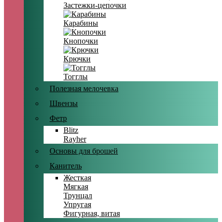
Застежки-цепочки
Карабины
Кнопочки
Крючки
Тогглы
Полезная мелочевка
Швензы
Фетр
Blitz
Rayher
Основы для брошей
Канитель
Жесткая
Мягкая
Трунцал
Упругая
Фигурная, витая