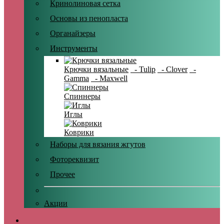
Кринолиновая сетка
Основы из пенопласта
Органайзеры
Инструменты
Крючки вязальные
- Tulip
- Clover
-
Gamma
- Maxwell
Спиннеры
Иглы
Коврики
Наборы для вязания жгутов
Фотореквизит
Прочее
Акции