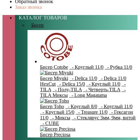
Обратный звонок
Заказ звонка
КАТАЛОГ ТОВАРОВ
Бисер
Бисер Cotobe
- Круглый 11/0
- Рубка 11/0
Бисер Miyuki
- Delica 11/0
- Delica 11/0
HexCut
- Delica 15/0
- Круглый 11/0
-
TILA
- Полу-TILA
- Четверть-TILA
-
TILA Миксы
- Long Magatama
Бисер Toho
- Круглый 8/0
- Круглый 11/0
- Круглый 15/0
- Treasure 11/0
- Гексагон
11/0
- Миксы
- Стеклярус 3мм, 9мм, витой
- CUBE
Бисер Preciosa