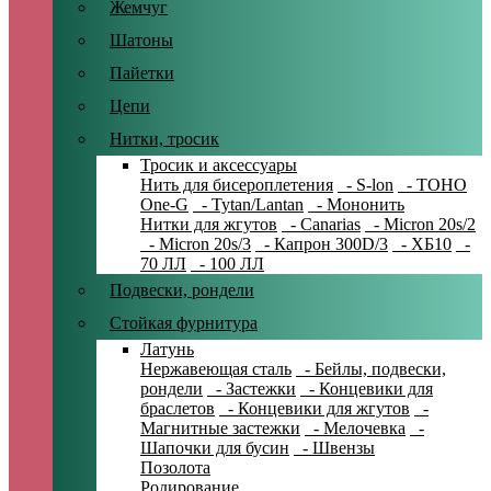
Жемчуг
Шатоны
Пайетки
Цепи
Нитки, тросик
Тросик и аксессуары
Нить для бисероплетения
- S-lon
- TOHO
One-G
- Tytan/Lantan
- Мононить
Нитки для жгутов
- Canarias
- Micron 20s/2
- Micron 20s/3
- Капрон 300D/3
- ХБ10
-
70 ЛЛ
- 100 ЛЛ
Подвески, рондели
Стойкая фурнитура
Латунь
Нержавеющая сталь
- Бейлы, подвески,
рондели
- Застежки
- Концевики для
браслетов
- Концевики для жгутов
-
Магнитные застежки
- Мелочевка
-
Шапочки для бусин
- Швензы
Позолота
Родирование