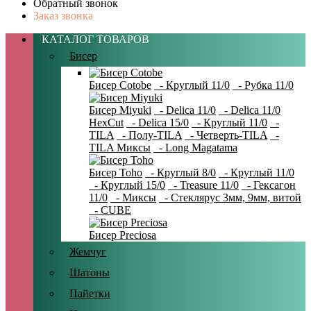
Обратный звонок
Заказ звонка
КАТАЛОГ ТОВАРОВ
Бисер
Бисер Cotobe
- Круглый 11/0
- Рубка 11/0
Бисер Miyuki
- Delica 11/0
- Delica 11/0
HexCut
- Delica 15/0
- Круглый 11/0
-
TILA
- Полу-TILA
- Четверть-TILA
-
TILA Миксы
- Long Magatama
Бисер Toho
- Круглый 8/0
- Круглый 11/0
- Круглый 15/0
- Treasure 11/0
- Гексагон
11/0
- Миксы
- Стеклярус 3мм, 9мм, витой
- CUBE
Бисер Preciosa
Жемчуг
Шатоны
Пайетки