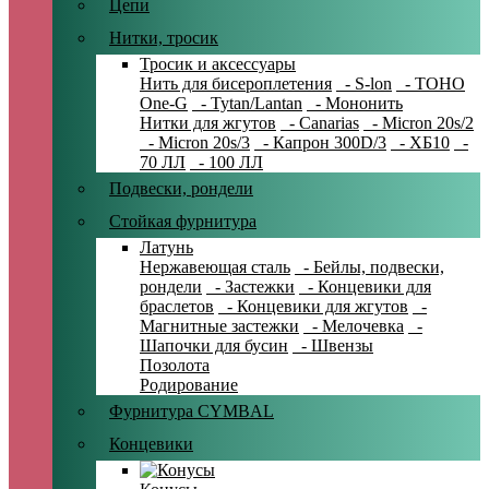
Цепи
Нитки, тросик
Тросик и аксессуары
Нить для бисероплетения
- S-lon
- TOHO
One-G
- Tytan/Lantan
- Мононить
Нитки для жгутов
- Canarias
- Micron 20s/2
- Micron 20s/3
- Капрон 300D/3
- ХБ10
-
70 ЛЛ
- 100 ЛЛ
Подвески, рондели
Стойкая фурнитура
Латунь
Нержавеющая сталь
- Бейлы, подвески,
рондели
- Застежки
- Концевики для
браслетов
- Концевики для жгутов
-
Магнитные застежки
- Мелочевка
-
Шапочки для бусин
- Швензы
Позолота
Родирование
Фурнитура CYMBAL
Концевики