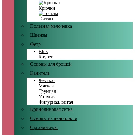
Крючки
Тогглы
Полезная мелочевка
Швензы
Фетр
Blitz
Rayher
Основы для брошей
Канитель
Жесткая
Мягкая
Трунцал
Упругая
Фигурная, витая
Кринолиновая сетка
Основы из пенопласта
Органайзеры