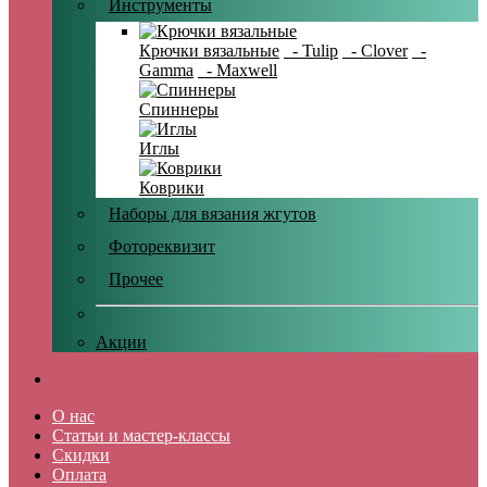
Инструменты
Крючки вязальные
- Tulip
- Clover
-
Gamma
- Maxwell
Спиннеры
Иглы
Коврики
Наборы для вязания жгутов
Фотореквизит
Прочее
Акции
О нас
Статьи и мастер-классы
Скидки
Оплата