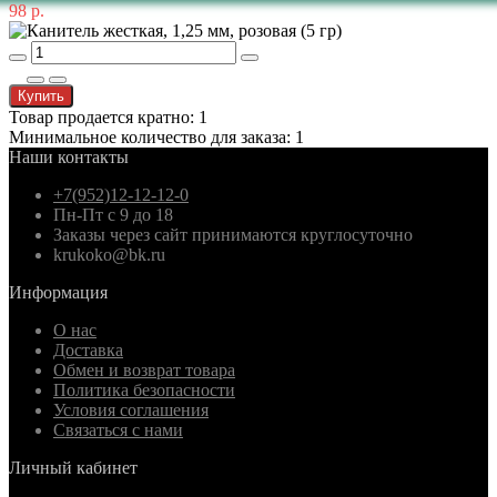
98 р.
Купить
Товар продается кратно: 1
Минимальное количество для заказа: 1
Наши контакты
+7(952)12-12-12-0
Пн-Пт с 9 до 18
Заказы через сайт принимаются круглосуточно
krukoko@bk.ru
Информация
О нас
Доставка
Обмен и возврат товара
Политика безопасности
Условия соглашения
Связаться с нами
Личный кабинет