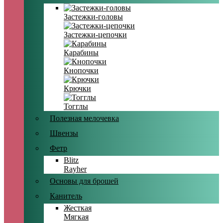
Застежки-головы
Застежки-цепочки
Карабины
Кнопочки
Крючки
Тогглы
Полезная мелочевка
Швензы
Фетр
Blitz
Rayher
Основы для брошей
Канитель
Жесткая
Мягкая