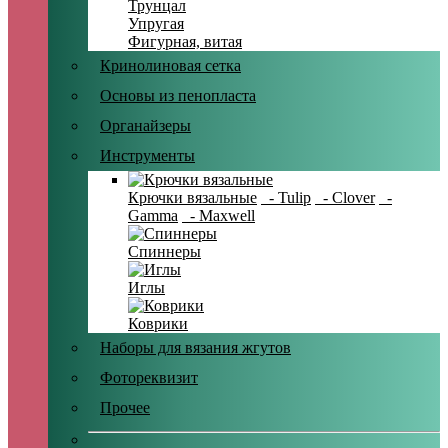
Трунцал
Упругая
Фигурная, витая
Кринолиновая сетка
Основы из пенопласта
Органайзеры
Инструменты
Крючки вязальные
- Tulip
- Clover
-
Gamma
- Maxwell
Спиннеры
Иглы
Коврики
Наборы для вязания жгутов
Фотореквизит
Прочее