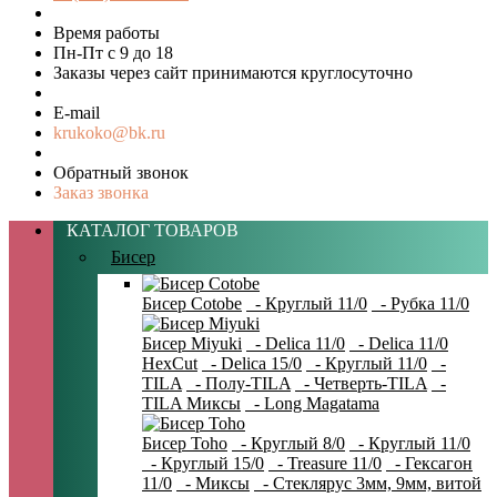
Время работы
Пн-Пт с 9 до 18
Заказы через сайт принимаются круглосуточно
E-mail
krukoko@bk.ru
Обратный звонок
Заказ звонка
КАТАЛОГ ТОВАРОВ
Бисер
Бисер Cotobe
- Круглый 11/0
- Рубка 11/0
Бисер Miyuki
- Delica 11/0
- Delica 11/0
HexCut
- Delica 15/0
- Круглый 11/0
-
TILA
- Полу-TILA
- Четверть-TILA
-
TILA Миксы
- Long Magatama
Бисер Toho
- Круглый 8/0
- Круглый 11/0
- Круглый 15/0
- Treasure 11/0
- Гексагон
11/0
- Миксы
- Стеклярус 3мм, 9мм, витой