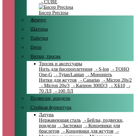
- CUBE
Бисер Preciosa
Жемчуг
Шатоны
Пайетки
Цепи
Нитки, тросик
Тросик и аксессуары
Нить для бисероплетения
- S-lon
- TOHO
One-G
- Tytan/Lantan
- Мононить
Нитки для жгутов
- Canarias
- Micron 20s/2
- Micron 20s/3
- Капрон 300D/3
- ХБ10
-
70 ЛЛ
- 100 ЛЛ
Подвески, рондели
Стойкая фурнитура
Латунь
Нержавеющая сталь
- Бейлы, подвески,
рондели
- Застежки
- Концевики для
браслетов
- Концевики для жгутов
-