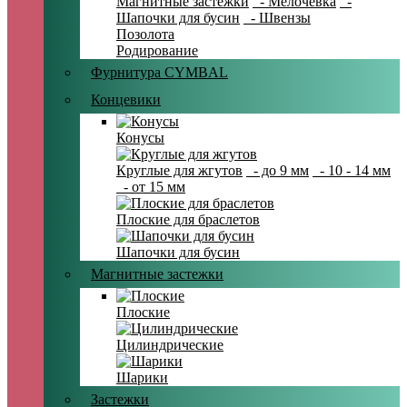
Магнитные застежки
- Мелочевка
-
Шапочки для бусин
- Швензы
Позолота
Родирование
Фурнитура CYMBAL
Концевики
Конусы
Круглые для жгутов
- до 9 мм
- 10 - 14 мм
- от 15 мм
Плоские для браслетов
Шапочки для бусин
Магнитные застежки
Плоские
Цилиндрические
Шарики
Застежки