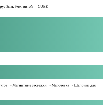
рус 3мм, 9мм, витой
- CUBE
гутов
- Магнитные застежки
- Мелочевка
- Шапочки для