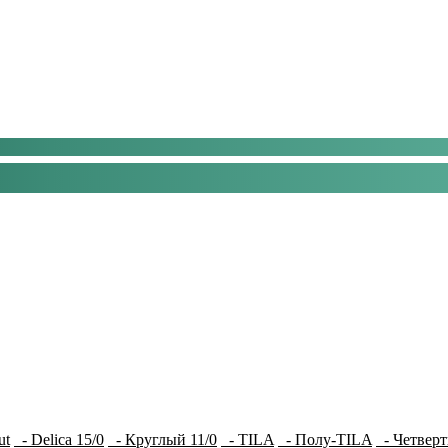
ut
- Delica 15/0
- Круглый 11/0
- TILA
- Полу-TILA
- Четверт