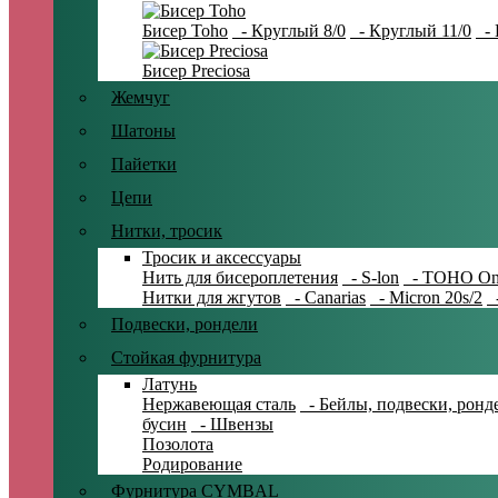
Бисер Toho
- Круглый 8/0
- Круглый 11/0
- 
Бисер Preciosa
Жемчуг
Шатоны
Пайетки
Цепи
Нитки, тросик
Тросик и аксессуары
Нить для бисероплетения
- S-lon
- TOHO On
Нитки для жгутов
- Canarias
- Micron 20s/2
-
Подвески, рондели
Стойкая фурнитура
Латунь
Нержавеющая сталь
- Бейлы, подвески, ронд
бусин
- Швензы
Позолота
Родирование
Фурнитура CYMBAL