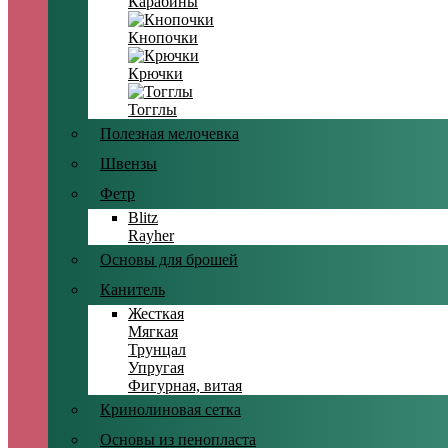
Карабины
Кнопочки
Крючки
Тогглы
Полезная мелочевка
Швензы
Фетр
Blitz
Rayher
Основы для брошей
Канитель
Жесткая
Мягкая
Трунцал
Упругая
Фигурная, витая
Кринолиновая сетка
Основы из пенопласта