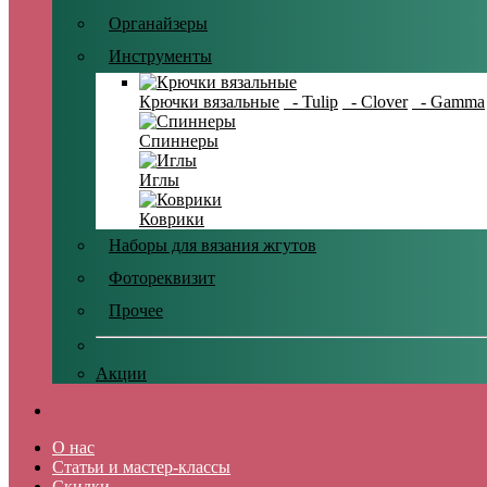
Органайзеры
Инструменты
Крючки вязальные
- Tulip
- Clover
- Gamma
Спиннеры
Иглы
Коврики
Наборы для вязания жгутов
Фотореквизит
Прочее
Акции
О нас
Статьи и мастер-классы
Скидки