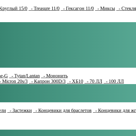
Круглый 15/0
- Treasure 11/0
- Гексагон 11/0
- Миксы
- Стекля
e-G
- Tytan/Lantan
- Мононить
 Micron 20s/3
- Капрон 300D/3
- ХБ10
- 70 ЛЛ
- 100 ЛЛ
ели
- Застежки
- Концевики для браслетов
- Концевики для ж