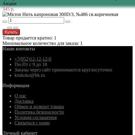
Акции
345 р.
Купить
Товар продается кратно: 1
Минимальное количество для заказа: 1
Наши контакты
+7(952)12-12-12-0
Пн-Пт с 9 до 18
Заказы через сайт принимаются круглосуточно
krukoko@bk.ru
Информация
О нас
Доставка
Обмен и возврат товара
Политика безопасности
Условия соглашения
Связаться с нами
Личный кабинет