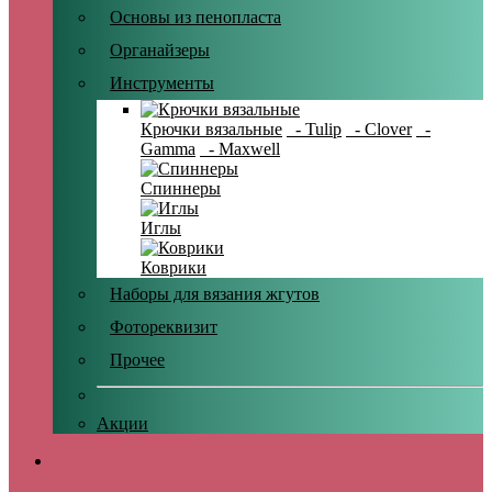
Основы из пенопласта
Органайзеры
Инструменты
Крючки вязальные
- Tulip
- Clover
-
Gamma
- Maxwell
Спиннеры
Иглы
Коврики
Наборы для вязания жгутов
Фотореквизит
Прочее
Акции