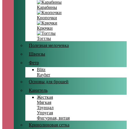
Карабины
Кнопочки
Крючки
Тогглы
Полезная мелочевка
Швензы
Фетр
Blitz
Rayher
Основы для брошей
Канитель
Жесткая
Мягкая
Трунцал
Упругая
Фигурная, витая
Кринолиновая сетка