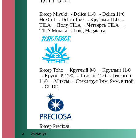
Бисер Miyuki
- Delica 11/0
- Delica 11/0
HexCut
- Delica 15/0
- Круглый 11/0
-
TILA
- Полу-TILA
- Четверть-TILA
-
TILA Миксы
- Long Magatama
Бисер Toho
- Круглый 8/0
- Круглый 11/0
- Круглый 15/0
- Treasure 11/0
- Гексагон
11/0
- Миксы
- Стеклярус 3мм, 9мм, витой
- CUBE
Бисер Preciosa
Жемчуг