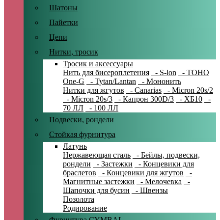
Шатоны
Пайетки
Цепи
Нитки, тросик
Тросик и аксессуары
Нить для бисероплетения
- S-lon
- TOHO
One-G
- Tytan/Lantan
- Мононить
Нитки для жгутов
- Canarias
- Micron 20s/2
- Micron 20s/3
- Капрон 300D/3
- ХБ10
-
70 ЛЛ
- 100 ЛЛ
Подвески, рондели
Стойкая фурнитура
Латунь
Нержавеющая сталь
- Бейлы, подвески,
рондели
- Застежки
- Концевики для
браслетов
- Концевики для жгутов
-
Магнитные застежки
- Мелочевка
-
Шапочки для бусин
- Швензы
Позолота
Родирование
Фурнитура CYMBAL