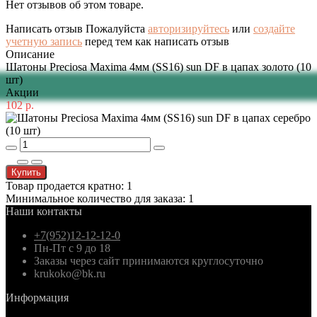
Нет отзывов об этом товаре.
Написать отзыв
Пожалуйста
авторизируйтесь
или
создайте
учетную запись
перед тем как написать отзыв
Описание
Шатоны Preciosa Maxima 4мм (SS16) sun DF в цапах золото (10
шт)
Акции
102 р.
Купить
Товар продается кратно: 1
Минимальное количество для заказа: 1
Наши контакты
+7(952)12-12-12-0
Пн-Пт с 9 до 18
Заказы через сайт принимаются круглосуточно
krukoko@bk.ru
Информация