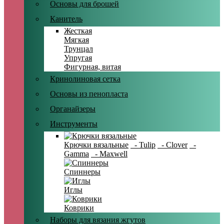
Основы для брошей
Канитель
Жесткая
Мягкая
Трунцал
Упругая
Фигурная, витая
Кринолиновая сетка
Основы из пенопласта
Органайзеры
Инструменты
Крючки вязальные
- Tulip
- Clover
-
Gamma
- Maxwell
Спиннеры
Иглы
Коврики
Наборы для вязания жгутов