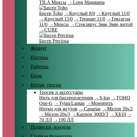
TILA Миксы
- Long Magatama
Бисер Toho
- Круглый 8/0
- Круглый 11/0
- Круглый 15/0
- Treasure 11/0
- Гексагон
11/0
- Миксы
- Стеклярус 3мм, 9мм, витой
- CUBE
Бисер Preciosa
Жемчуг
Шатоны
Пайетки
Цепи
Нитки, тросик
Тросик и аксессуары
Нить для бисероплетения
- S-lon
- TOHO
One-G
- Tytan/Lantan
- Мононить
Нитки для жгутов
- Canarias
- Micron 20s/2
- Micron 20s/3
- Капрон 300D/3
- ХБ10
-
70 ЛЛ
- 100 ЛЛ
Подвески, рондели
Стойкая фурнитура