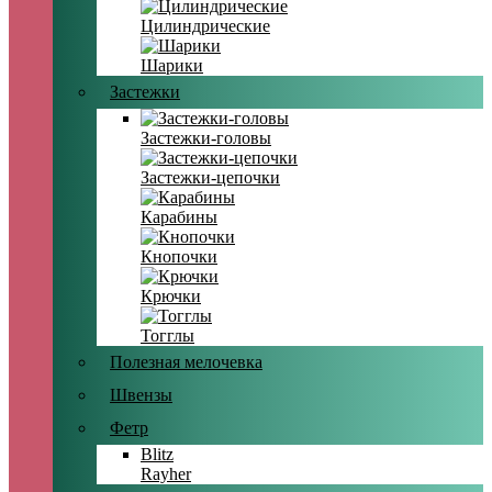
Цилиндрические
Шарики
Застежки
Застежки-головы
Застежки-цепочки
Карабины
Кнопочки
Крючки
Тогглы
Полезная мелочевка
Швензы
Фетр
Blitz
Rayher