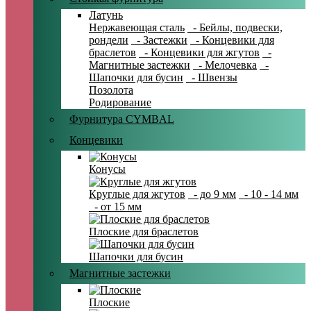
Латунь
Нержавеющая сталь
- Бейлы, подвески,
рондели
- Застежки
- Концевики для
браслетов
- Концевики для жгутов
-
Магнитные застежки
- Мелочевка
-
Шапочки для бусин
- Швензы
Позолота
Родирование
Фурнитура CYMBAL
Концевики
Конусы
Круглые для жгутов
- до 9 мм
- 10 - 14 мм
- от 15 мм
Плоские для браслетов
Шапочки для бусин
Магнитные застежки
Плоские