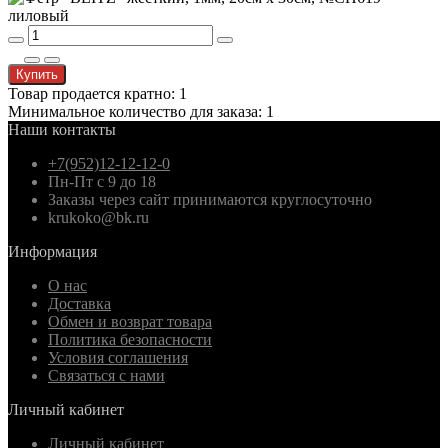
Купить
Товар продается кратно: 1
Минимальное количество для заказа: 1
Наши контакты
+7(952)12-12-12-0
Пн-Пт с 9 до 18
Заказы через сайт принимаются круглосуточно
krukoko@bk.ru
Информация
О нас
Доставка
Обмен и возврат товара
Политика безопасности
Условия соглашения
Связаться с нами
Личный кабинет
Личный кабинет