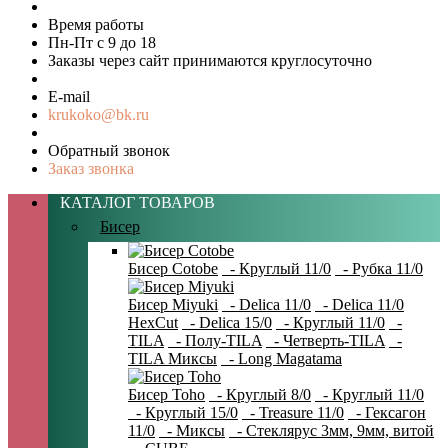
Время работы
Пн-Пт с 9 до 18
Заказы через сайт принимаются круглосуточно
E-mail
krukoko@bk.ru
Обратный звонок
Заказ звонка
КАТАЛОГ ТОВАРОВ
Бисер
Бисер Cotobe
- Круглый 11/0
- Рубка 11/0
Бисер Miyuki
- Delica 11/0
- Delica 11/0
HexCut
- Delica 15/0
- Круглый 11/0
-
TILA
- Полу-TILA
- Четверть-TILA
-
TILA Миксы
- Long Magatama
Бисер Toho
- Круглый 8/0
- Круглый 11/0
- Круглый 15/0
- Treasure 11/0
- Гексагон
11/0
- Миксы
- Стеклярус 3мм, 9мм, витой