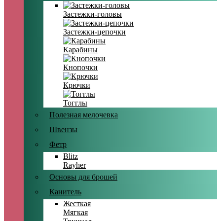
Застежки-головы
Застежки-цепочки
Карабины
Кнопочки
Крючки
Тогглы
Полезная мелочевка
Швензы
Фетр
Blitz
Rayher
Основы для брошей
Канитель
Жесткая
Мягкая