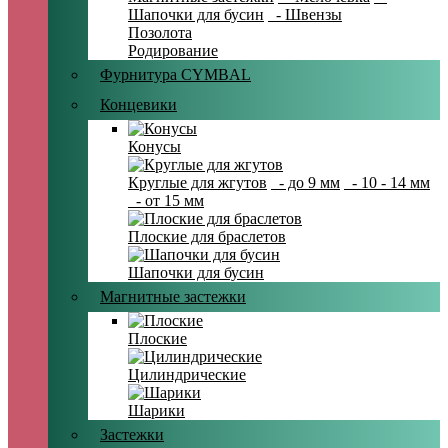
Шапочки для бусин
- Швензы
Позолота
Родирование
Фурнитура CYMBAL
Концевики
Конусы
Круглые для жгутов
- до 9 мм
- 10 - 14 мм
- от 15 мм
Плоские для браслетов
Шапочки для бусин
Магнитные застежки
Плоские
Цилиндрические
Шарики
Застежки