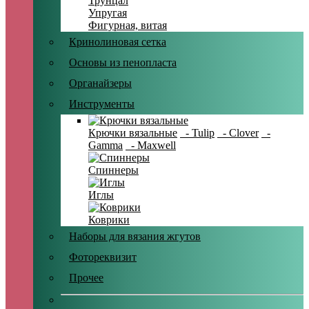
Трунцал
Упругая
Фигурная, витая
Кринолиновая сетка
Основы из пенопласта
Органайзеры
Инструменты
Крючки вязальные
- Tulip
- Clover
-
Gamma
- Maxwell
Спиннеры
Иглы
Коврики
Наборы для вязания жгутов
Фотореквизит
Прочее