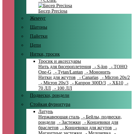
- CUBE
Бисер Preciosa
Жемчуг
Шатоны
Пайетки
Цепи
Нитки, тросик
Тросик и аксессуары
Нить для бисероплетения
- S-lon
- TOHO
One-G
- Tytan/Lantan
- Мононить
Нитки для жгутов
- Canarias
- Micron 20s/2
- Micron 20s/3
- Капрон 300D/3
- ХБ10
-
70 ЛЛ
- 100 ЛЛ
Подвески, рондели
Стойкая фурнитура
Латунь
Нержавеющая сталь
- Бейлы, подвески,
рондели
- Застежки
- Концевики для
браслетов
- Концевики для жгутов
-
Магнитные застежки
- Мелочевка
-