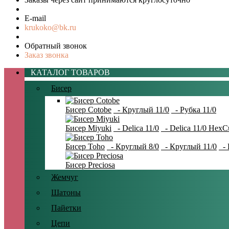
E-mail
krukoko@bk.ru
Обратный звонок
Заказ звонка
КАТАЛОГ ТОВАРОВ
Бисер
Бисер Cotobe
- Круглый 11/0
- Рубка 11/0
Бисер Miyuki
- Delica 11/0
- Delica 11/0 HexC
Бисер Toho
- Круглый 8/0
- Круглый 11/0
- 
Бисер Preciosa
Жемчуг
Шатоны
Пайетки
Цепи