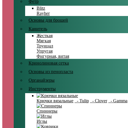
Фетр
Blitz
Rayher
Основы для брошей
Канитель
Жесткая
Мягкая
Трунцал
Упругая
Фигурная, витая
Кринолиновая сетка
Основы из пенопласта
Органайзеры
Инструменты
Крючки вязальные
- Tulip
- Clover
- Gamma
Спиннеры
Иглы