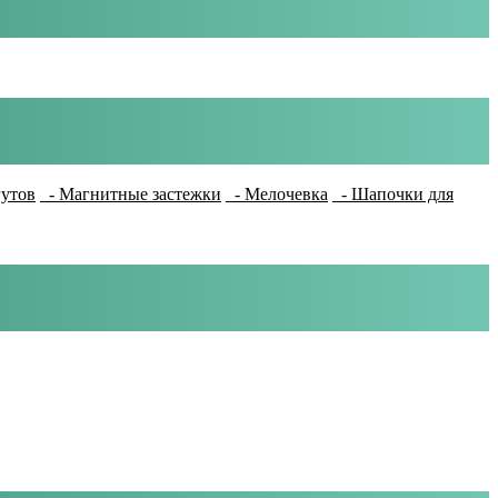
гутов
- Магнитные застежки
- Мелочевка
- Шапочки для