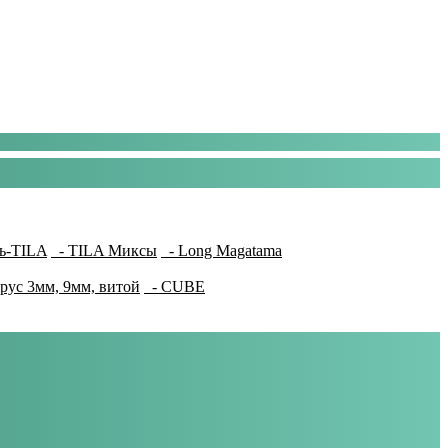
ь-TILA
- TILA Миксы
- Long Magatama
рус 3мм, 9мм, витой
- CUBE