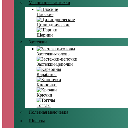
Магнитные застежки
Плоские
Цилиндрические
Шарики
Застежки
Застежки-головы
Застежки-цепочки
Карабины
Кнопочки
Крючки
Тогглы
Полезная мелочевка
Швензы