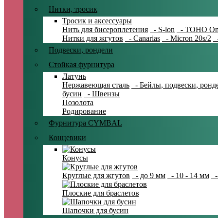
Нитки, тросик
Тросик и аксессуары
Нить для бисероплетения
- S-lon
- TOHO On
Нитки для жгутов
- Canarias
- Micron 20s/2
-
Подвески, рондели
Стойкая фурнитура
Латунь
Нержавеющая сталь
- Бейлы, подвески, ронд
бусин
- Швензы
Позолота
Родирование
Фурнитура CYMBAL
Концевики
Конусы
Круглые для жгутов
- до 9 мм
- 10 - 14 мм
-
Плоские для браслетов
Шапочки для бусин