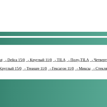
ut
- Delica 15/0
- Круглый 11/0
- TILA
- Полу-TILA
- Четверт
Круглый 15/0
- Treasure 11/0
- Гексагон 11/0
- Миксы
- Стекля