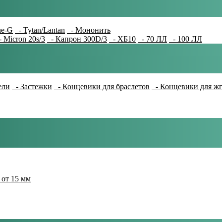
e-G
- Tytan/Lantan
- Мононить
 Micron 20s/3
- Капрон 300D/3
- ХБ10
- 70 ЛЛ
- 100 ЛЛ
ели
- Застежки
- Концевики для браслетов
- Концевики для ж
 от 15 мм