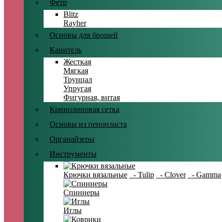
Фетр
Blitz
Rayher
Основы для брошей
Канитель
Жесткая
Мягкая
Трунцал
Упругая
Фигурная, витая
Кринолиновая сетка
Основы из пенопласта
Органайзеры
Инструменты
Крючки вязальные
- Tulip
- Clover
- Gamma
Спиннеры
Иглы