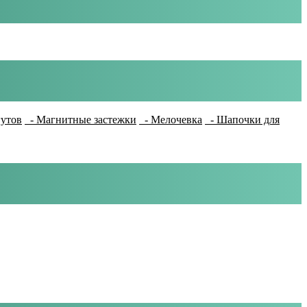
гутов
- Магнитные застежки
- Мелочевка
- Шапочки для