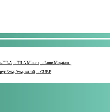
ь-TILA
- TILA Миксы
- Long Magatama
рус 3мм, 9мм, витой
- CUBE