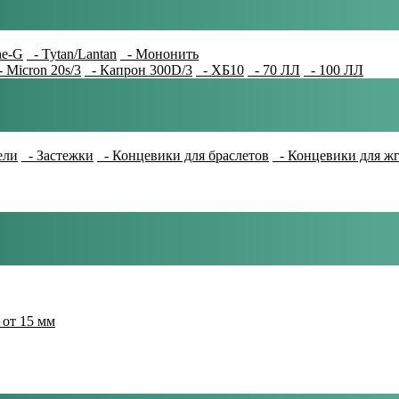
e-G
- Tytan/Lantan
- Мононить
 Micron 20s/3
- Капрон 300D/3
- ХБ10
- 70 ЛЛ
- 100 ЛЛ
ели
- Застежки
- Концевики для браслетов
- Концевики для ж
 от 15 мм