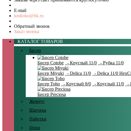
E-mail
krukoko@bk.ru
Обратный звонок
Заказ звонка
КАТАЛОГ ТОВАРОВ
Бисер
Бисер Cotobe
- Круглый 11/0
- Рубка 11/0
Бисер Miyuki
- Delica 11/0
- Delica 11/0 HexC
Бисер Toho
- Круглый 8/0
- Круглый 11/0
- 
Бисер Preciosa
Жемчуг
Шатоны
Пайетки
Цепи