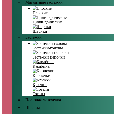
Магнитные застежки
Плоские
Цилиндрические
Шарики
Застежки
Застежки-головы
Застежки-цепочки
Карабины
Кнопочки
Крючки
Тогглы
Полезная мелочевка
Швензы