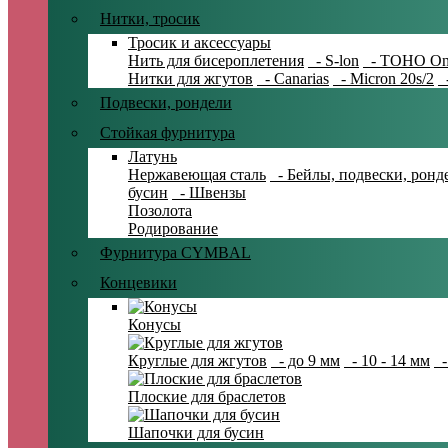
Нитки, тросик
Тросик и аксессуары
Нить для бисероплетения
- S-lon
- TOHO On
Нитки для жгутов
- Canarias
- Micron 20s/2
-
Подвески, рондели
Стойкая фурнитура
Латунь
Нержавеющая сталь
- Бейлы, подвески, ронд
бусин
- Швензы
Позолота
Родирование
Фурнитура CYMBAL
Концевики
Конусы
Круглые для жгутов
- до 9 мм
- 10 - 14 мм
-
Плоские для браслетов
Шапочки для бусин