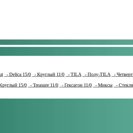
ut
- Delica 15/0
- Круглый 11/0
- TILA
- Полу-TILA
- Четверт
Круглый 15/0
- Treasure 11/0
- Гексагон 11/0
- Миксы
- Стекля