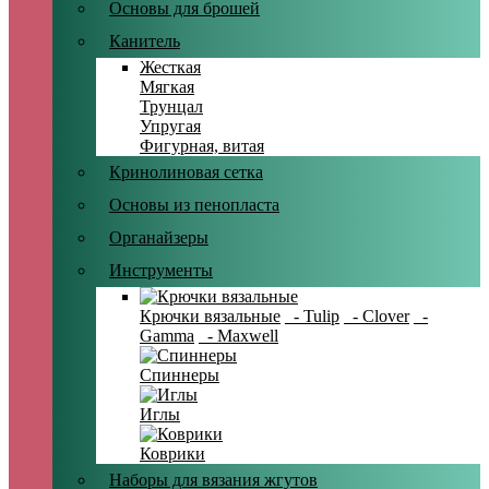
Основы для брошей
Канитель
Жесткая
Мягкая
Трунцал
Упругая
Фигурная, витая
Кринолиновая сетка
Основы из пенопласта
Органайзеры
Инструменты
Крючки вязальные
- Tulip
- Clover
-
Gamma
- Maxwell
Спиннеры
Иглы
Коврики
Наборы для вязания жгутов