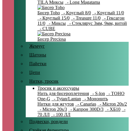
TILA Миксы
- Long Magatama
Бисер Toho
- Круглый 8/0
- Круглый 11/0
- Круглый 15/0
- Treasure 11/0
- Гексагон
11/0
- Миксы
- Стеклярус 3мм, 9мм, витой
- CUBE
Бисер Preciosa
Жемчуг
Шатоны
Пайетки
Цепи
Нитки, тросик
Тросик и аксессуары
Нить для бисероплетения
- S-lon
- TOHO
One-G
- Tytan/Lantan
- Мононить
Нитки для жгутов
- Canarias
- Micron 20s/2
- Micron 20s/3
- Капрон 300D/3
- ХБ10
-
70 ЛЛ
- 100 ЛЛ
Подвески, рондели
Стойкая фурнитура