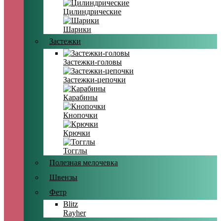
Цилиндрические
Шарики
Застежки
Застежки-головы
Застежки-цепочки
Карабины
Кнопочки
Крючки
Тогглы
Полезная мелочевка
Швензы
Фетр
Blitz
Rayher