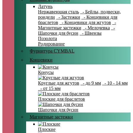
Латунь
Нержавеющая сталь
- Бейлы, подвески,
рондели
- Застежки
- Концевики для
браслетов
- Концевики для жгутов
-
Магнитные застежки
- Мелочевка
-
Шапочки для бусин
- Швензы
Позолота
Родирование
Фурнитура CYMBAL
Концевики
Конусы
Круглые для жгутов
- до 9 мм
- 10 - 14 мм
- от 15 мм
Плоские для браслетов
Шапочки для бусин
Магнитные застежки
Плоские