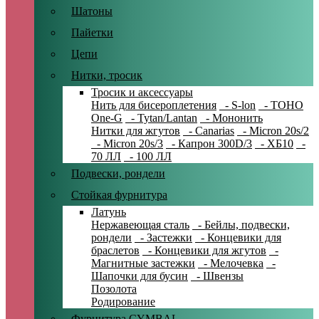
Шатоны
Пайетки
Цепи
Нитки, тросик
Тросик и аксессуары
Нить для бисероплетения
- S-lon
- TOHO
One-G
- Tytan/Lantan
- Мононить
Нитки для жгутов
- Canarias
- Micron 20s/2
- Micron 20s/3
- Капрон 300D/3
- ХБ10
-
70 ЛЛ
- 100 ЛЛ
Подвески, рондели
Стойкая фурнитура
Латунь
Нержавеющая сталь
- Бейлы, подвески,
рондели
- Застежки
- Концевики для
браслетов
- Концевики для жгутов
-
Магнитные застежки
- Мелочевка
-
Шапочки для бусин
- Швензы
Позолота
Родирование
Фурнитура CYMBAL