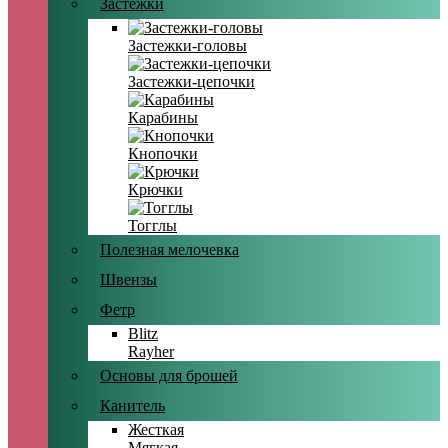
Застежки
Застежки-головы
Застежки-цепочки
Карабины
Кнопочки
Крючки
Тогглы
Полезная мелочевка
Швензы
Фетр
Blitz
Rayher
Основы для брошей
Канитель
Жесткая
Мягкая