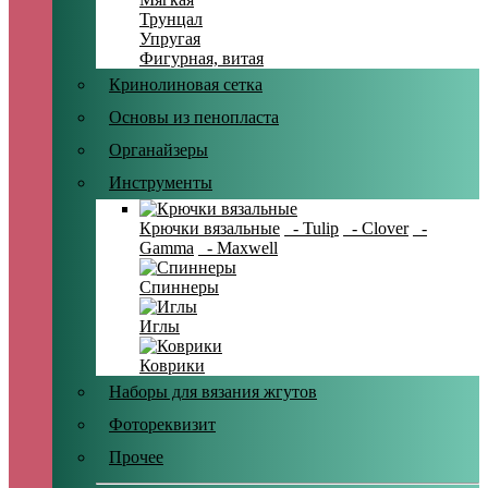
Трунцал
Упругая
Фигурная, витая
Кринолиновая сетка
Основы из пенопласта
Органайзеры
Инструменты
Крючки вязальные
- Tulip
- Clover
-
Gamma
- Maxwell
Спиннеры
Иглы
Коврики
Наборы для вязания жгутов
Фотореквизит
Прочее