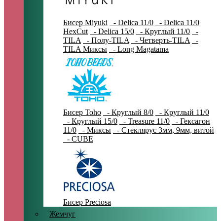
Бисер Miyuki
- Delica 11/0
- Delica 11/0
HexCut
- Delica 15/0
- Круглый 11/0
-
TILA
- Полу-TILA
- Четверть-TILA
-
TILA Миксы
- Long Magatama
Бисер Toho
- Круглый 8/0
- Круглый 11/0
- Круглый 15/0
- Treasure 11/0
- Гексагон
11/0
- Миксы
- Стеклярус 3мм, 9мм, витой
- CUBE
Бисер Preciosa
Жемчуг