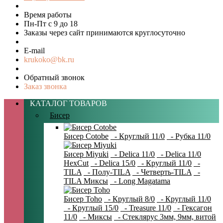
Время работы
Пн-Пт с 9 до 18
Заказы через сайт принимаются круглосуточно
E-mail
krukoko@bk.ru
Обратный звонок
Заказ звонка
КАТАЛОГ ТОВАРОВ
Бисер
Бисер Cotobe
- Круглый 11/0
- Рубка 11/0
Бисер Miyuki
- Delica 11/0
- Delica 11/0
HexCut
- Delica 15/0
- Круглый 11/0
-
TILA
- Полу-TILA
- Четверть-TILA
-
TILA Миксы
- Long Magatama
Бисер Toho
- Круглый 8/0
- Круглый 11/0
- Круглый 15/0
- Treasure 11/0
- Гексагон
11/0
- Миксы
- Стеклярус 3мм, 9мм, витой