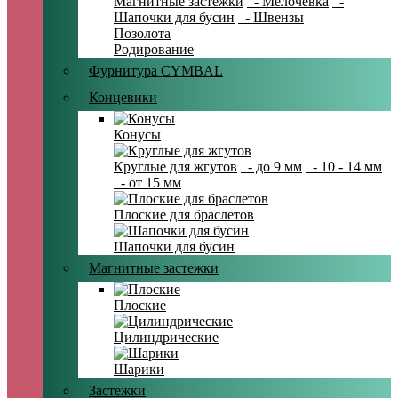
Магнитные застежки
- Мелочевка
-
Шапочки для бусин
- Швензы
Позолота
Родирование
Фурнитура CYMBAL
Концевики
Конусы
Круглые для жгутов
- до 9 мм
- 10 - 14 мм
- от 15 мм
Плоские для браслетов
Шапочки для бусин
Магнитные застежки
Плоские
Цилиндрические
Шарики
Застежки