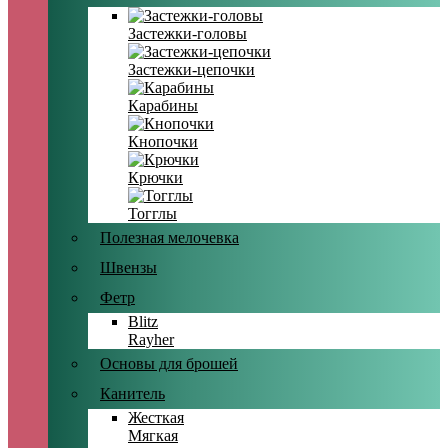
Застежки-головы
Застежки-цепочки
Карабины
Кнопочки
Крючки
Тогглы
Полезная мелочевка
Швензы
Фетр
Blitz
Rayher
Основы для брошей
Канитель
Жесткая
Мягкая