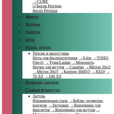
- CUBE
Бисер Preciosa
Жемчуг
Шатоны
Пайетки
Цепи
Нитки, тросик
Тросик и аксессуары
Нить для бисероплетения
- S-lon
- TOHO
One-G
- Tytan/Lantan
- Мононить
Нитки для жгутов
- Canarias
- Micron 20s/2
- Micron 20s/3
- Капрон 300D/3
- ХБ10
-
70 ЛЛ
- 100 ЛЛ
Подвески, рондели
Стойкая фурнитура
Латунь
Нержавеющая сталь
- Бейлы, подвески,
рондели
- Застежки
- Концевики для
браслетов
- Концевики для жгутов
-