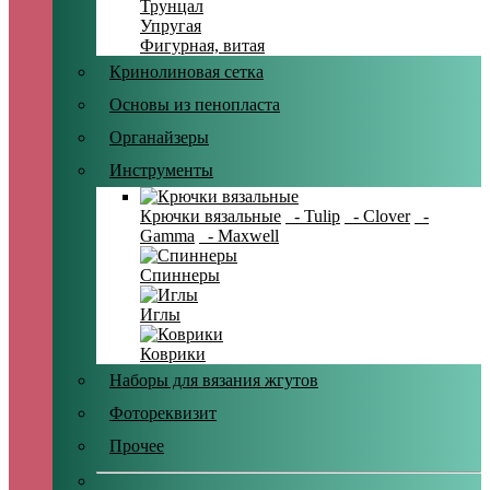
Трунцал
Упругая
Фигурная, витая
Кринолиновая сетка
Основы из пенопласта
Органайзеры
Инструменты
Крючки вязальные
- Tulip
- Clover
-
Gamma
- Maxwell
Спиннеры
Иглы
Коврики
Наборы для вязания жгутов
Фотореквизит
Прочее