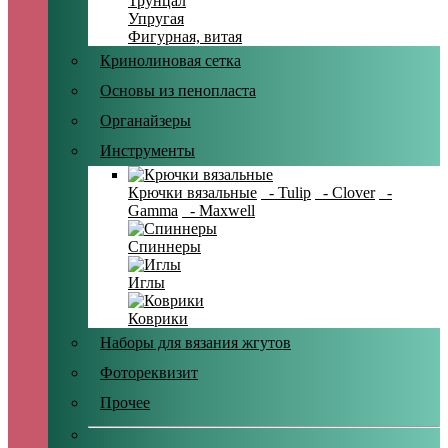
Трунцал
Упругая
Фигурная, витая
Кринолиновая сетка
Основы из пенопласта
Органайзеры
Инструменты
Крючки вязальные
- Tulip
- Clover
-
Gamma
- Maxwell
Спиннеры
Иглы
Коврики
Наборы для вязания жгутов
Фотореквизит
Прочее