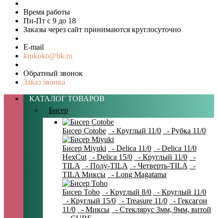
Время работы
Пн-Пт с 9 до 18
Заказы через сайт принимаются круглосуточно
E-mail
krukoko@bk.ru
Обратный звонок
Заказ звонка
КАТАЛОГ ТОВАРОВ
Бисер
Бисер Cotobe
- Круглый 11/0
- Рубка 11/0
Бисер Miyuki
- Delica 11/0
- Delica 11/0
HexCut
- Delica 15/0
- Круглый 11/0
-
TILA
- Полу-TILA
- Четверть-TILA
-
TILA Миксы
- Long Magatama
Бисер Toho
- Круглый 8/0
- Круглый 11/0
- Круглый 15/0
- Treasure 11/0
- Гексагон
11/0
- Миксы
- Стеклярус 3мм, 9мм, витой