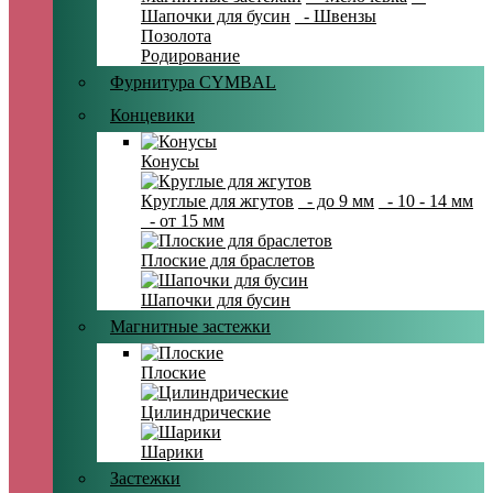
Шапочки для бусин
- Швензы
Позолота
Родирование
Фурнитура CYMBAL
Концевики
Конусы
Круглые для жгутов
- до 9 мм
- 10 - 14 мм
- от 15 мм
Плоские для браслетов
Шапочки для бусин
Магнитные застежки
Плоские
Цилиндрические
Шарики
Застежки