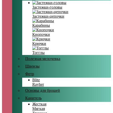
Застежки-головы
Застежки-цепочки
Карабины
Кнопочки
Крючки
Тогглы
Полезная мелочевка
Швензы
Фетр
Blitz
Rayher
Основы для брошей
Канитель
Жесткая
Мягкая