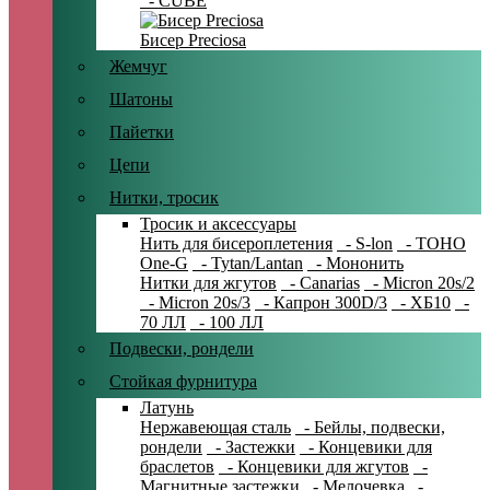
- CUBE
Бисер Preciosa
Жемчуг
Шатоны
Пайетки
Цепи
Нитки, тросик
Тросик и аксессуары
Нить для бисероплетения
- S-lon
- TOHO
One-G
- Tytan/Lantan
- Мононить
Нитки для жгутов
- Canarias
- Micron 20s/2
- Micron 20s/3
- Капрон 300D/3
- ХБ10
-
70 ЛЛ
- 100 ЛЛ
Подвески, рондели
Стойкая фурнитура
Латунь
Нержавеющая сталь
- Бейлы, подвески,
рондели
- Застежки
- Концевики для
браслетов
- Концевики для жгутов
-
Магнитные застежки
- Мелочевка
-