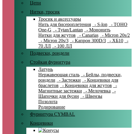
Цепи
Нитки, тросик
Тросик и аксессуары
Нить для бисероплетения
- S-lon
- TOHO
One-G
- Tytan/Lantan
- Мононить
Нитки для жгутов
- Canarias
- Micron 20s/2
- Micron 20s/3
- Капрон 300D/3
- ХБ10
-
70 ЛЛ
- 100 ЛЛ
Подвески, рондели
Стойкая фурнитура
Латунь
Нержавеющая сталь
- Бейлы, подвески,
рондели
- Застежки
- Концевики для
браслетов
- Концевики для жгутов
-
Магнитные застежки
- Мелочевка
-
Шапочки для бусин
- Швензы
Позолота
Родирование
Фурнитура CYMBAL
Концевики