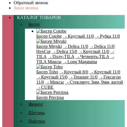
Обратный звонок
Заказ звонка
КАТАЛОГ ТОВАРОВ
Бисер
Бисер Cotobe
- Круглый 11/0
- Рубка 11/0
Бисер Miyuki
- Delica 11/0
- Delica 11/0
HexCut
- Delica 15/0
- Круглый 11/0
-
TILA
- Полу-TILA
- Четверть-TILA
-
TILA Миксы
- Long Magatama
Бисер Toho
- Круглый 8/0
- Круглый 11/0
- Круглый 15/0
- Treasure 11/0
- Гексагон
11/0
- Миксы
- Стеклярус 3мм, 9мм, витой
- CUBE
Бисер Preciosa
Жемчуг
Шатоны
Пайетки