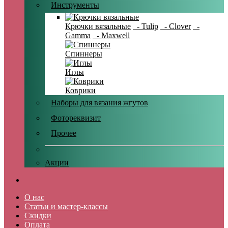
Инструменты
Крючки вязальные
- Tulip
- Clover
-
Gamma
- Maxwell
Спиннеры
Иглы
Коврики
Наборы для вязания жгутов
Фотореквизит
Прочее
Акции
О нас
Статьи и мастер-классы
Скидки
Оплата