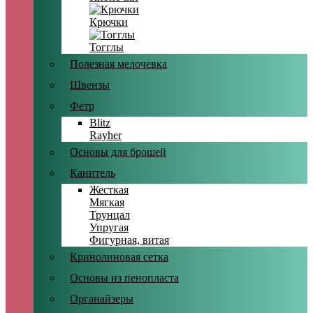
Крючки
Тогглы
Полезная мелочевка
Швензы
Фетр
Blitz
Rayher
Основы для брошей
Канитель
Жесткая
Мягкая
Трунцал
Упругая
Фигурная, витая
Кринолиновая сетка
Основы из пенопласта
Органайзеры