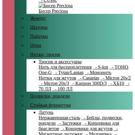
- CUBE
Бисер Preciosa
Жемчуг
Шатоны
Пайетки
Цепи
Нитки, тросик
Тросик и аксессуары
Нить для бисероплетения
- S-lon
- TOHO
One-G
- Tytan/Lantan
- Мононить
Нитки для жгутов
- Canarias
- Micron 20s/2
- Micron 20s/3
- Капрон 300D/3
- ХБ10
-
70 ЛЛ
- 100 ЛЛ
Подвески, рондели
Стойкая фурнитура
Латунь
Нержавеющая сталь
- Бейлы, подвески,
рондели
- Застежки
- Концевики для
браслетов
- Концевики для жгутов
-
Магнитные застежки
- Мелочевка
-