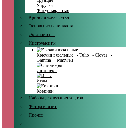
Трунцал
Упругая
Фигурная, витая
Кринолиновая сетка
Основы из пенопласта
Органайзеры
Инструменты
Крючки вязальные
- Tulip
- Clover
-
Gamma
- Maxwell
Спиннеры
Иглы
Коврики
Наборы для вязания жгутов
Фотореквизит
Прочее