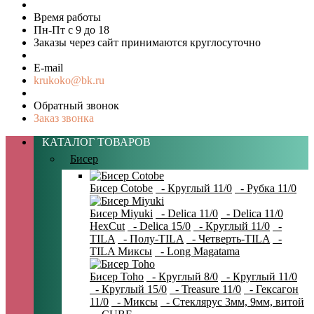
Время работы
Пн-Пт с 9 до 18
Заказы через сайт принимаются круглосуточно
E-mail
krukoko@bk.ru
Обратный звонок
Заказ звонка
КАТАЛОГ ТОВАРОВ
Бисер
Бисер Cotobe
- Круглый 11/0
- Рубка 11/0
Бисер Miyuki
- Delica 11/0
- Delica 11/0
HexCut
- Delica 15/0
- Круглый 11/0
-
TILA
- Полу-TILA
- Четверть-TILA
-
TILA Миксы
- Long Magatama
Бисер Toho
- Круглый 8/0
- Круглый 11/0
- Круглый 15/0
- Treasure 11/0
- Гексагон
11/0
- Миксы
- Стеклярус 3мм, 9мм, витой