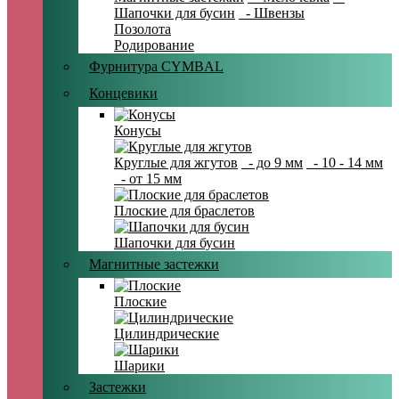
Шапочки для бусин
- Швензы
Позолота
Родирование
Фурнитура CYMBAL
Концевики
Конусы
Круглые для жгутов
- до 9 мм
- 10 - 14 мм
- от 15 мм
Плоские для браслетов
Шапочки для бусин
Магнитные застежки
Плоские
Цилиндрические
Шарики
Застежки