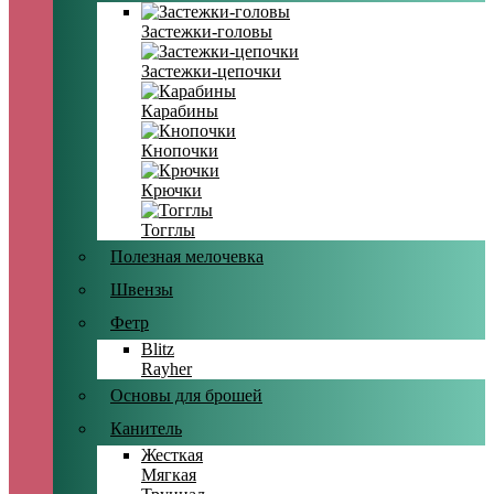
Застежки-головы
Застежки-цепочки
Карабины
Кнопочки
Крючки
Тогглы
Полезная мелочевка
Швензы
Фетр
Blitz
Rayher
Основы для брошей
Канитель
Жесткая
Мягкая