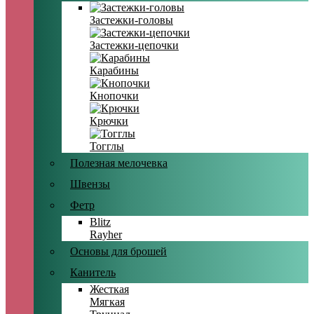
Застежки-головы
Застежки-цепочки
Карабины
Кнопочки
Крючки
Тогглы
Полезная мелочевка
Швензы
Фетр
Blitz
Rayher
Основы для брошей
Канитель
Жесткая
Мягкая