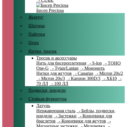
- CUBE
Бисер Preciosa
Жемчуг
Шатоны
Пайетки
Цепи
Нитки, тросик
Тросик и аксессуары
Нить для бисероплетения
- S-lon
- TOHO
One-G
- Tytan/Lantan
- Мононить
Нитки для жгутов
- Canarias
- Micron 20s/2
- Micron 20s/3
- Капрон 300D/3
- ХБ10
-
70 ЛЛ
- 100 ЛЛ
Подвески, рондели
Стойкая фурнитура
Латунь
Нержавеющая сталь
- Бейлы, подвески,
рондели
- Застежки
- Концевики для
браслетов
- Концевики для жгутов
-
Магнитные застежки
- Мелочевка
-