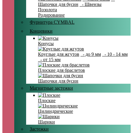
Шапочки для бусин
- Швензы
Позолота
Родирование
Фурнитура CYMBAL
Концевики
Конусы
Круглые для жгутов
- до 9 мм
- 10 - 14 мм
- от 15 мм
Плоские для браслетов
Шапочки для бусин
Магнитные застежки
Плоские
Цилиндрические
Шарики
Застежки