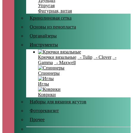
Трунцал
Упругая
Фигурная, витая
Кринолиновая сетка
Основы из пенопласта
Органайзеры
Инструменты
Крючки вязальные
- Tulip
- Clover
-
Gamma
- Maxwell
Спиннеры
Иглы
Коврики
Наборы для вязания жгутов
Фотореквизит
Прочее