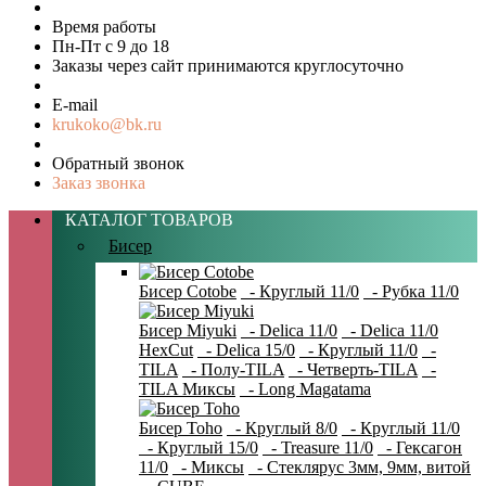
Время работы
Пн-Пт с 9 до 18
Заказы через сайт принимаются круглосуточно
E-mail
krukoko@bk.ru
Обратный звонок
Заказ звонка
КАТАЛОГ ТОВАРОВ
Бисер
Бисер Cotobe
- Круглый 11/0
- Рубка 11/0
Бисер Miyuki
- Delica 11/0
- Delica 11/0
HexCut
- Delica 15/0
- Круглый 11/0
-
TILA
- Полу-TILA
- Четверть-TILA
-
TILA Миксы
- Long Magatama
Бисер Toho
- Круглый 8/0
- Круглый 11/0
- Круглый 15/0
- Treasure 11/0
- Гексагон
11/0
- Миксы
- Стеклярус 3мм, 9мм, витой