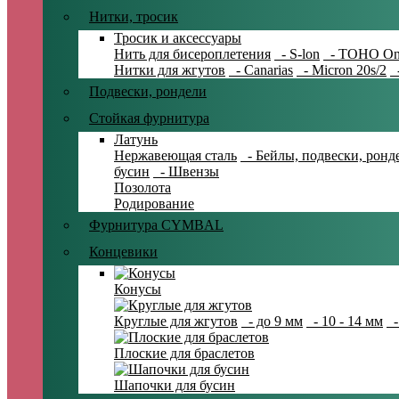
Нитки, тросик
Тросик и аксессуары
Нить для бисероплетения
- S-lon
- TOHO On
Нитки для жгутов
- Canarias
- Micron 20s/2
-
Подвески, рондели
Стойкая фурнитура
Латунь
Нержавеющая сталь
- Бейлы, подвески, ронд
бусин
- Швензы
Позолота
Родирование
Фурнитура CYMBAL
Концевики
Конусы
Круглые для жгутов
- до 9 мм
- 10 - 14 мм
-
Плоские для браслетов
Шапочки для бусин