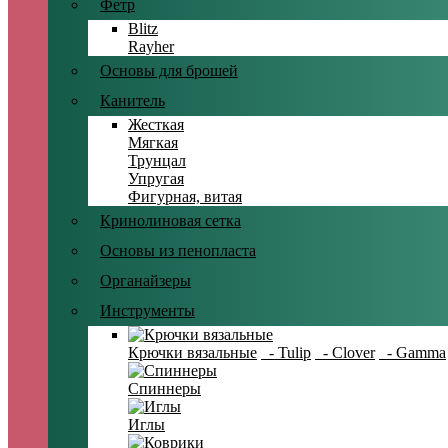
Фетр
Blitz
Rayher
Основы для брошей
Канитель
Жесткая
Мягкая
Трунцал
Упругая
Фигурная, витая
Кринолиновая сетка
Основы из пенопласта
Органайзеры
Инструменты
Крючки вязальные
- Tulip
- Clover
- Gamma
Спиннеры
Иглы