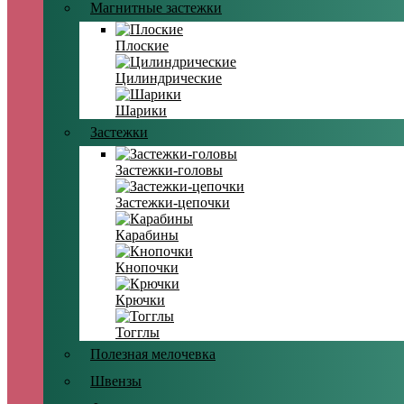
Магнитные застежки
Плоские
Цилиндрические
Шарики
Застежки
Застежки-головы
Застежки-цепочки
Карабины
Кнопочки
Крючки
Тогглы
Полезная мелочевка
Швензы