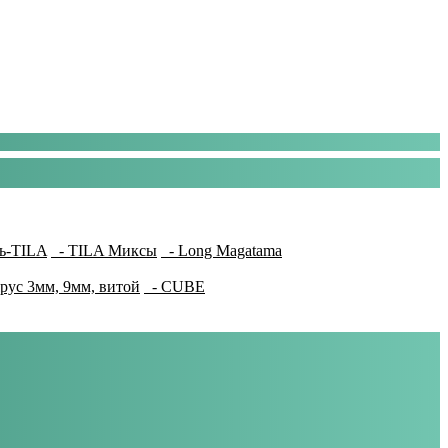
ь-TILA
- TILA Миксы
- Long Magatama
рус 3мм, 9мм, витой
- CUBE