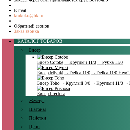
E-mail
krukoko@bk.ru
Обратный звонок
Заказ звонка
КАТАЛОГ ТОВАРОВ
Бисер
Бисер Cotobe
- Круглый 11/0
- Рубка 11/0
Бисер Miyuki
- Delica 11/0
- Delica 11/0 HexC
Бисер Toho
- Круглый 8/0
- Круглый 11/0
- 
Бисер Preciosa
Жемчуг
Шатоны
Пайетки
Цепи