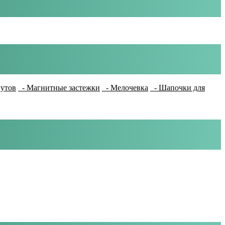
гутов
- Магнитные застежки
- Мелочевка
- Шапочки для