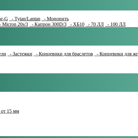
e-G
- Tytan/Lantan
- Мононить
 Micron 20s/3
- Капрон 300D/3
- ХБ10
- 70 ЛЛ
- 100 ЛЛ
ели
- Застежки
- Концевики для браслетов
- Концевики для ж
 от 15 мм