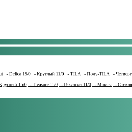
ut
- Delica 15/0
- Круглый 11/0
- TILA
- Полу-TILA
- Четверт
Круглый 15/0
- Treasure 11/0
- Гексагон 11/0
- Миксы
- Стекля