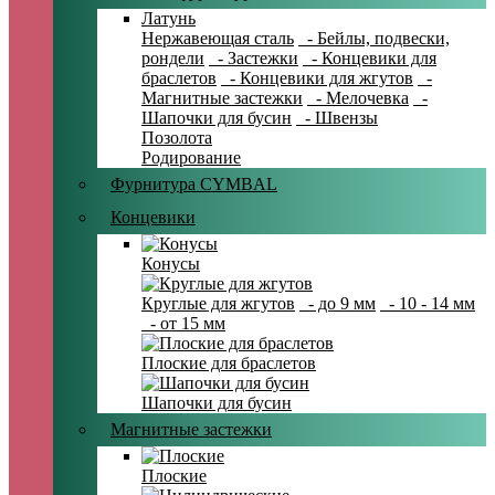
Латунь
Нержавеющая сталь
- Бейлы, подвески,
рондели
- Застежки
- Концевики для
браслетов
- Концевики для жгутов
-
Магнитные застежки
- Мелочевка
-
Шапочки для бусин
- Швензы
Позолота
Родирование
Фурнитура CYMBAL
Концевики
Конусы
Круглые для жгутов
- до 9 мм
- 10 - 14 мм
- от 15 мм
Плоские для браслетов
Шапочки для бусин
Магнитные застежки
Плоские