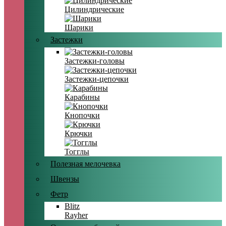
Цилиндрические
Шарики
Застежки
Застежки-головы
Застежки-цепочки
Карабины
Кнопочки
Крючки
Тогглы
Полезная мелочевка
Швензы
Фетр
Blitz
Rayher