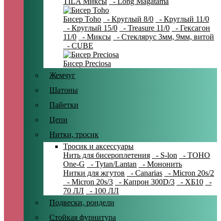
TILA Миксы
- Long Magatama
Бисер Toho
- Круглый 8/0
- Круглый 11/0
- Круглый 15/0
- Treasure 11/0
- Гексагон
11/0
- Миксы
- Стеклярус 3мм, 9мм, витой
- CUBE
Бисер Preciosa
Жемчуг
Шатоны
Пайетки
Цепи
Нитки, тросик
Тросик и аксессуары
Нить для бисероплетения
- S-lon
- TOHO
One-G
- Tytan/Lantan
- Мононить
Нитки для жгутов
- Canarias
- Micron 20s/2
- Micron 20s/3
- Капрон 300D/3
- ХБ10
-
70 ЛЛ
- 100 ЛЛ
Подвески, рондели
Стойкая фурнитура