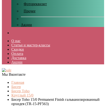
Фотореквизит
Прочее
Акции
О нас
Статьи и мастер-классы
Скидки
Оплата
Доставка
Акции
Мы Вконтакте
Главная
Бисер
Бисер Toho
Круглый 15/0
Бисер Toho 15/0 Permanent Finish гальванизированный
орхидея (TR-15-PF563)