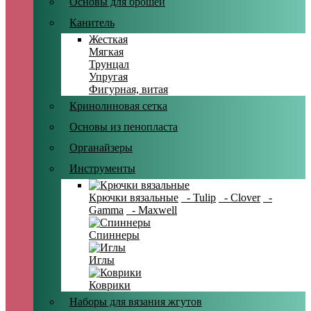
Основы для брошей
Канитель
Жесткая
Мягкая
Трунцал
Упругая
Фигурная, витая
Кринолиновая сетка
Основы из пенопласта
Органайзеры
Инструменты
Крючки вязальные
- Tulip
- Clover
-
Gamma
- Maxwell
Спиннеры
Иглы
Коврики
Наборы для вязания жгутов