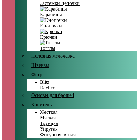
Застежки-цепочки
Карабины
Кнопочки
Крючки
Тогглы
Полезная мелочевка
Швензы
Фетр
Blitz
Rayher
Основы для брошей
Канитель
Жесткая
Мягкая
Трунцал
Упругая
Фигурная, витая