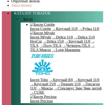
Обратный звонок
Заказ звонка
КАТАЛОГ ТОВАРОВ
Бисер
Бисер Cotobe
- Круглый 11/0
- Рубка 11/0
Бисер Miyuki
- Delica 11/0
- Delica 11/0
HexCut
- Delica 15/0
- Круглый 11/0
-
TILA
- Полу-TILA
- Четверть-TILA
-
TILA Миксы
- Long Magatama
Бисер Toho
- Круглый 8/0
- Круглый 11/0
- Круглый 15/0
- Treasure 11/0
- Гексагон
11/0
- Миксы
- Стеклярус 3мм, 9мм, витой
- CUBE
Бисер Preciosa