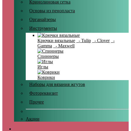
Кринолиновая сетка
Основы из пенопласта
Органайзеры
Инструменты
Крючки вязальные
- Tulip
- Clover
-
Gamma
- Maxwell
Спиннеры
Иглы
Коврики
Наборы для вязания жгутов
Фотореквизит
Прочее
Акции