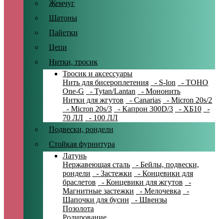
Жемчуг
Шатоны
Пайетки
Цепи
Нитки, тросик
Тросик и аксессуары
Нить для бисероплетения
- S-lon
- TOHO
One-G
- Tytan/Lantan
- Мононить
Нитки для жгутов
- Canarias
- Micron 20s/2
- Micron 20s/3
- Капрон 300D/3
- ХБ10
-
70 ЛЛ
- 100 ЛЛ
Подвески, рондели
Стойкая фурнитура
Латунь
Нержавеющая сталь
- Бейлы, подвески,
рондели
- Застежки
- Концевики для
браслетов
- Концевики для жгутов
-
Магнитные застежки
- Мелочевка
-
Шапочки для бусин
- Швензы
Позолота
Родирование