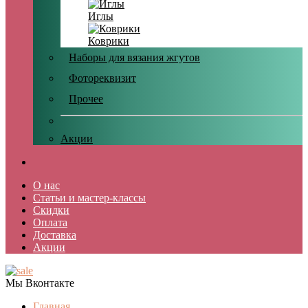
Иглы
Коврики
Наборы для вязания жгутов
Фотореквизит
Прочее
Акции
О нас
Статьи и мастер-классы
Скидки
Оплата
Доставка
Акции
Мы Вконтакте
Главная