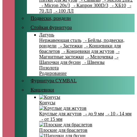
- Micron 20s/3
- Капрон 300D/3
- ХБ10
-
70 ЛЛ
- 100 ЛЛ
Подвески, рондели
Стойкая фурнитура
Латунь
Нержавеющая сталь
- Бейлы, подвески,
рондели
- Застежки
- Концевики для
браслетов
- Концевики для жгутов
-
Магнитные застежки
- Мелочевка
-
Шапочки для бусин
- Швензы
Позолота
Родирование
Фурнитура CYMBAL
Концевики
Конусы
Круглые для жгутов
- до 9 мм
- 10 - 14 мм
- от 15 мм
Плоские для браслетов