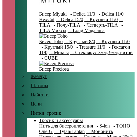
Бисер Miyuki
- Delica 11/0
- Delica 11/0
HexCut
- Delica 15/0
- Круглый 11/0
-
TILA
- Полу-TILA
- Четверть-TILA
-
TILA Миксы
- Long Magatama
Бисер Toho
- Круглый 8/0
- Круглый 11/0
- Круглый 15/0
- Treasure 11/0
- Гексагон
11/0
- Миксы
- Стеклярус 3мм, 9мм, витой
- CUBE
Бисер Preciosa
Жемчуг
Шатоны
Пайетки
Цепи
Нитки, тросик
Тросик и аксессуары
Нить для бисероплетения
- S-lon
- TOHO
One-G
- Tytan/Lantan
- Мононить
Нитки для жгутов
- Canarias
- Micron 20s/2