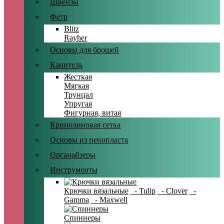
Швензы
Фетр
Blitz
Rayher
Основы для брошей
Канитель
Жесткая
Мягкая
Трунцал
Упругая
Фигурная, витая
Кринолиновая сетка
Основы из пенопласта
Органайзеры
Инструменты
Крючки вязальные
- Tulip
- Clover
-
Gamma
- Maxwell
Спиннеры