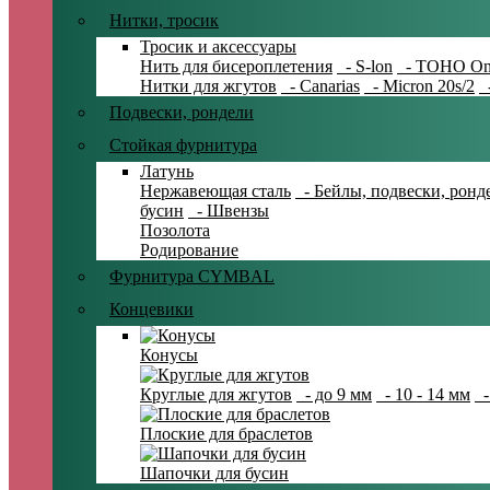
Нитки, тросик
Тросик и аксессуары
Нить для бисероплетения
- S-lon
- TOHO On
Нитки для жгутов
- Canarias
- Micron 20s/2
-
Подвески, рондели
Стойкая фурнитура
Латунь
Нержавеющая сталь
- Бейлы, подвески, ронд
бусин
- Швензы
Позолота
Родирование
Фурнитура CYMBAL
Концевики
Конусы
Круглые для жгутов
- до 9 мм
- 10 - 14 мм
-
Плоские для браслетов
Шапочки для бусин