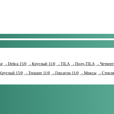
ut
- Delica 15/0
- Круглый 11/0
- TILA
- Полу-TILA
- Четверт
Круглый 15/0
- Treasure 11/0
- Гексагон 11/0
- Миксы
- Стекля