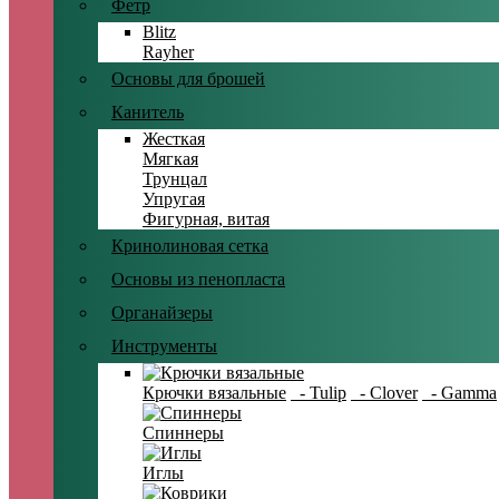
Фетр
Blitz
Rayher
Основы для брошей
Канитель
Жесткая
Мягкая
Трунцал
Упругая
Фигурная, витая
Кринолиновая сетка
Основы из пенопласта
Органайзеры
Инструменты
Крючки вязальные
- Tulip
- Clover
- Gamma
Спиннеры
Иглы