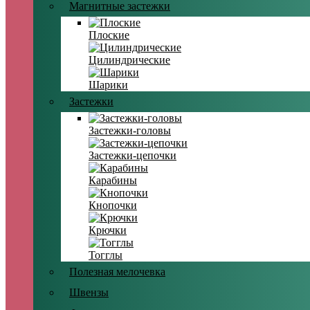
Магнитные застежки
Плоские
Цилиндрические
Шарики
Застежки
Застежки-головы
Застежки-цепочки
Карабины
Кнопочки
Крючки
Тогглы
Полезная мелочевка
Швензы