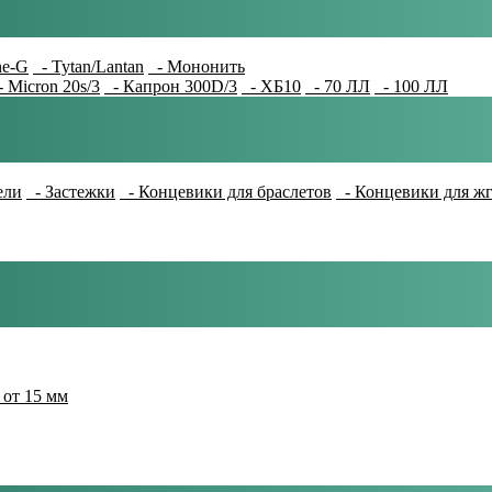
e-G
- Tytan/Lantan
- Мононить
 Micron 20s/3
- Капрон 300D/3
- ХБ10
- 70 ЛЛ
- 100 ЛЛ
ели
- Застежки
- Концевики для браслетов
- Концевики для ж
 от 15 мм