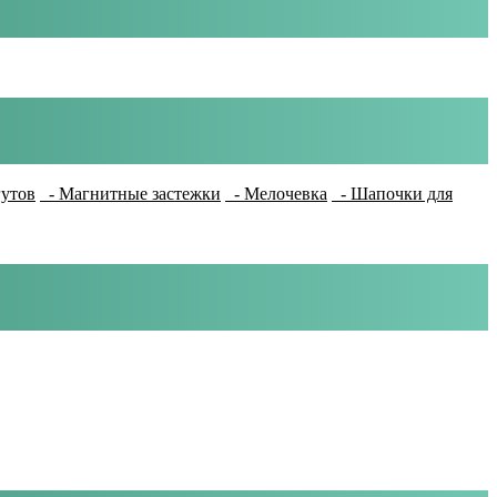
гутов
- Магнитные застежки
- Мелочевка
- Шапочки для