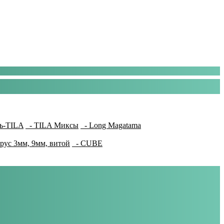
ь-TILA
- TILA Миксы
- Long Magatama
рус 3мм, 9мм, витой
- CUBE