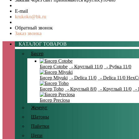
E-mail
krukoko@bk.ru
Обратный звонок
Заказ звонка
КАТАЛОГ ТОВАРОВ
Бисер
Бисер Cotobe
- Круглый 11/0
- Рубка 11/0
Бисер Miyuki
- Delica 11/0
- Delica 11/0 HexC
Бисер Toho
- Круглый 8/0
- Круглый 11/0
- 
Бисер Preciosa
Жемчуг
Шатоны
Пайетки
Цепи