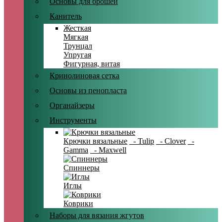
Основы для брошей
Канитель
Жесткая
Мягкая
Трунцал
Упругая
Фигурная, витая
Кринолиновая сетка
Основы из пенопласта
Органайзеры
Инструменты
Крючки вязальные
- Tulip
- Clover
-
Gamma
- Maxwell
Спиннеры
Иглы
Коврики
Наборы для вязания жгутов