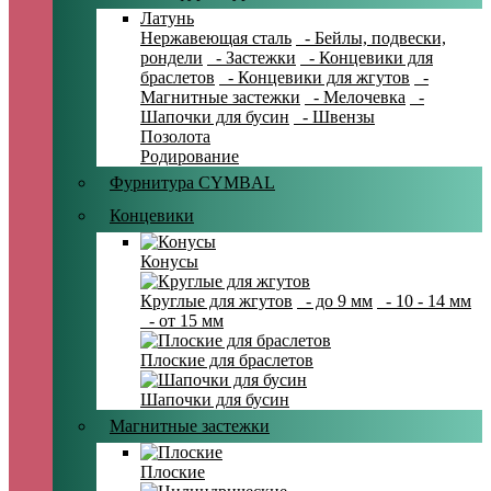
Латунь
Нержавеющая сталь
- Бейлы, подвески,
рондели
- Застежки
- Концевики для
браслетов
- Концевики для жгутов
-
Магнитные застежки
- Мелочевка
-
Шапочки для бусин
- Швензы
Позолота
Родирование
Фурнитура CYMBAL
Концевики
Конусы
Круглые для жгутов
- до 9 мм
- 10 - 14 мм
- от 15 мм
Плоские для браслетов
Шапочки для бусин
Магнитные застежки
Плоские