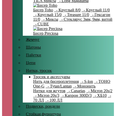
TILA Миксы
- Long Magatama
Бисер Toho
- Круглый 8/0
- Круглый 11/0
- Круглый 15/0
- Treasure 11/0
- Гексагон
11/0
- Миксы
- Стеклярус 3мм, 9мм, витой
- CUBE
Бисер Preciosa
Жемчуг
Шатоны
Пайетки
Цепи
Нитки, тросик
Тросик и аксессуары
Нить для бисероплетения
- S-lon
- TOHO
One-G
- Tytan/Lantan
- Мононить
Нитки для жгутов
- Canarias
- Micron 20s/2
- Micron 20s/3
- Капрон 300D/3
- ХБ10
-
70 ЛЛ
- 100 ЛЛ
Подвески, рондели
Стойкая фурнитура