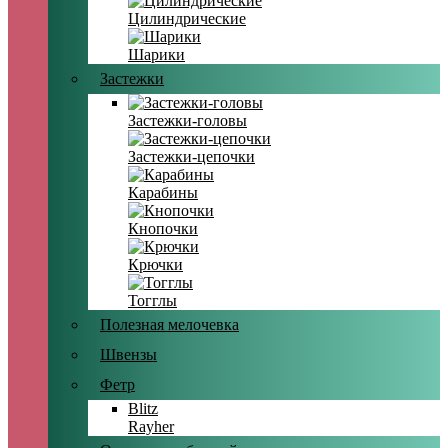
Цилиндрические
Шарики
Застежки
Застежки-головы
Застежки-цепочки
Карабины
Кнопочки
Крючки
Тогглы
Полезная мелочевка
Швензы
Фетр
Blitz
Rayher