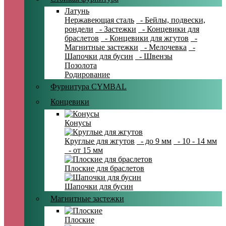
Латунь
Нержавеющая сталь
- Бейлы, подвески,
рондели
- Застежки
- Концевики для
браслетов
- Концевики для жгутов
-
Магнитные застежки
- Мелочевка
-
Шапочки для бусин
- Швензы
Позолота
Родирование
Фурнитура CYMBAL
Концевики
Конусы
Круглые для жгутов
- до 9 мм
- 10 - 14 мм
- от 15 мм
Плоские для браслетов
Шапочки для бусин
Магнитные застежки
Плоские