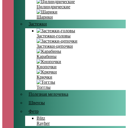
Цилиндрические
Шарики
Застежки
Застежки-головы
Застежки-цепочки
Карабины
Кнопочки
Крючки
Тогглы
Полезная мелочевка
Швензы
Фетр
Blitz
Rayher