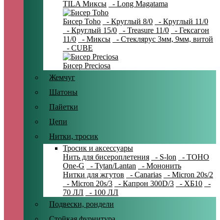
TILA Миксы
- Long Magatama
Бисер Toho
- Круглый 8/0
- Круглый 11/0
- Круглый 15/0
- Treasure 11/0
- Гексагон
11/0
- Миксы
- Стеклярус 3мм, 9мм, витой
- CUBE
Бисер Preciosa
Жемчуг
Шатоны
Пайетки
Цепи
Нитки, тросик
Тросик и аксессуары
Нить для бисероплетения
- S-lon
- TOHO
One-G
- Tytan/Lantan
- Мононить
Нитки для жгутов
- Canarias
- Micron 20s/2
- Micron 20s/3
- Капрон 300D/3
- ХБ10
-
70 ЛЛ
- 100 ЛЛ
Подвески, рондели
Стойкая фурнитура