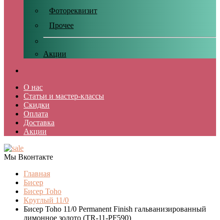
Фотореквизит
Прочее
Акции
О нас
Статьи и мастер-классы
Скидки
Оплата
Доставка
Акции
Мы Вконтакте
Главная
Бисер
Бисер Toho
Круглый 11/0
Бисер Toho 11/0 Permanent Finish гальванизированный
лимонное золото (TR-11-PF590)