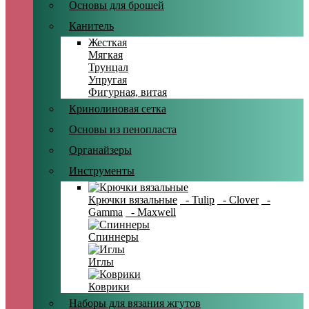
Основы для брошей
Канитель
Жесткая
Мягкая
Трунцал
Упругая
Фигурная, витая
Кринолиновая сетка
Основы из пенопласта
Органайзеры
Инструменты
Крючки вязальные
- Tulip
- Clover
-
Gamma
- Maxwell
Спиннеры
Иглы
Коврики
Наборы для вязания жгутов