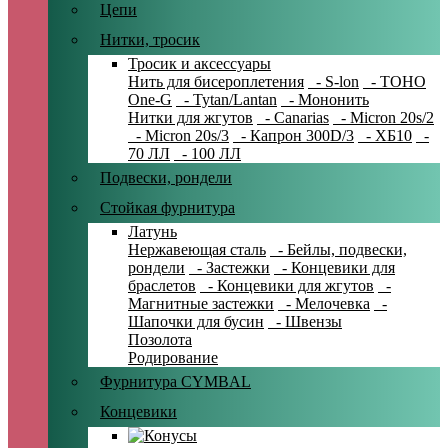
Цепи
Нитки, тросик
Тросик и аксессуары
Нить для бисероплетения
- S-lon
- TOHO
One-G
- Tytan/Lantan
- Мононить
Нитки для жгутов
- Canarias
- Micron 20s/2
- Micron 20s/3
- Капрон 300D/3
- ХБ10
-
70 ЛЛ
- 100 ЛЛ
Подвески, рондели
Стойкая фурнитура
Латунь
Нержавеющая сталь
- Бейлы, подвески,
рондели
- Застежки
- Концевики для
браслетов
- Концевики для жгутов
-
Магнитные застежки
- Мелочевка
-
Шапочки для бусин
- Швензы
Позолота
Родирование
Фурнитура CYMBAL
Концевики