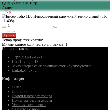
Цена указана за 10гр.
Акции
175 р.
Купить
Товар продается кратно: 1
Минимальное количество для заказа: 1
Наши контакты
+7(952)12-12-12-0
Пн-Пт с 9 до 18
Заказы через сайт принимаются круглосуточно
krukoko@bk.ru
Информация
О нас
Доставка
Обмен и возврат товара
Политика безопасности
Условия соглашения
Связаться с нами