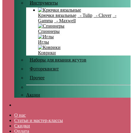
Инструменты
Крючки вязальные
- Tulip
- Clover
-
Gamma
- Maxwell
Спиннеры
Иглы
Коврики
Наборы для вязания жгутов
Фотореквизит
Прочее
Акции
О нас
Статьи и мастер-классы
Скидки
Оплата