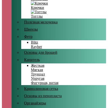
Крючки
Тогглы
Полезная мелочевка
Швензы
Фетр
Blitz
Rayher
Основы для брошей
Канитель
Жесткая
Мягкая
Трунцал
Упругая
Фигурная, витая
Кринолиновая сетка
Основы из пенопласта
Органайзеры