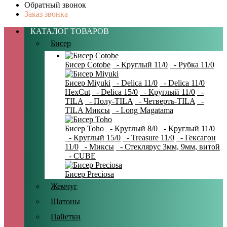
Обратный звонок
Заказ звонка
КАТАЛОГ ТОВАРОВ
Бисер
Бисер Cotobe
- Круглый 11/0
- Рубка 11/0
Бисер Miyuki
- Delica 11/0
- Delica 11/0
HexCut
- Delica 15/0
- Круглый 11/0
-
TILA
- Полу-TILA
- Четверть-TILA
-
TILA Миксы
- Long Magatama
Бисер Toho
- Круглый 8/0
- Круглый 11/0
- Круглый 15/0
- Treasure 11/0
- Гексагон
11/0
- Миксы
- Стеклярус 3мм, 9мм, витой
- CUBE
Бисер Preciosa
Жемчуг
Шатоны
Пайетки