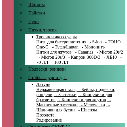
Шатоны
Пайетки
Цепи
Нитки, тросик
Тросик и аксессуары
Нить для бисероплетения
- S-lon
- TOHO
One-G
- Tytan/Lantan
- Мононить
Нитки для жгутов
- Canarias
- Micron 20s/2
- Micron 20s/3
- Капрон 300D/3
- ХБ10
-
70 ЛЛ
- 100 ЛЛ
Подвески, рондели
Стойкая фурнитура
Латунь
Нержавеющая сталь
- Бейлы, подвески,
рондели
- Застежки
- Концевики для
браслетов
- Концевики для жгутов
-
Магнитные застежки
- Мелочевка
-
Шапочки для бусин
- Швензы
Позолота
Родирование
Фурнитура CYMBAL