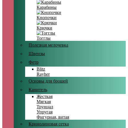
Карабины
Кнопочки
Крючки
Тогглы
Полезная мелочевка
Швензы
Фетр
Blitz
Rayher
Основы для брошей
Канитель
Жесткая
Мягкая
Трунцал
Упругая
Фигурная, витая
Кринолиновая сетка