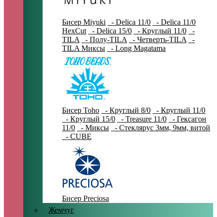
Бисер Miyuki
- Delica 11/0
- Delica 11/0
HexCut
- Delica 15/0
- Круглый 11/0
-
TILA
- Полу-TILA
- Четверть-TILA
-
TILA Миксы
- Long Magatama
Бисер Toho
- Круглый 8/0
- Круглый 11/0
- Круглый 15/0
- Treasure 11/0
- Гексагон
11/0
- Миксы
- Стеклярус 3мм, 9мм, витой
- CUBE
Бисер Preciosa
Жемчуг