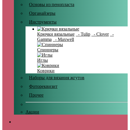
Основы из пенопласта
Органайзеры
Инструменты
Крючки вязальные
- Tulip
- Clover
-
Gamma
- Maxwell
Спиннеры
Иглы
Коврики
Наборы для вязания жгутов
Фотореквизит
Прочее
Акции