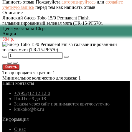
Написать отзыв
Пожалуйста
авторизируйтесь
или
создайте
учетную запись
перед тем как написать отзыв
Описание
Японский бисер Toho 15/0 Permanent Finish
гальванизированный зеленая мята (TR-15-PF570).
Цена указана за 10гр.
Акции
584 р.
Купить
Товар продается кратно: 1
Минимальное количество для заказа: 1
Наши контакты
+7(952)12-12-12-0
Пн-Пт с 9 до 18
Заказы через сайт принимаются круглосуточно
krukoko@bk.ru
Информация
О нас