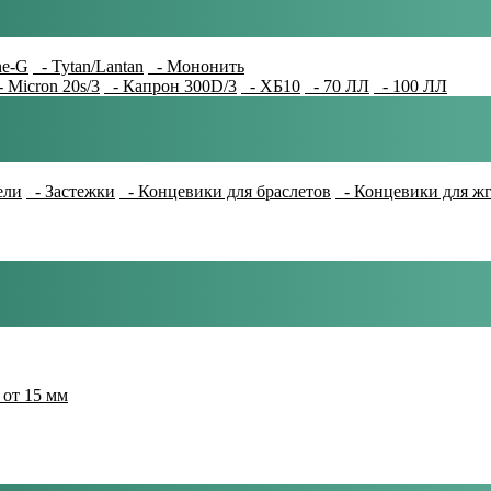
e-G
- Tytan/Lantan
- Мононить
 Micron 20s/3
- Капрон 300D/3
- ХБ10
- 70 ЛЛ
- 100 ЛЛ
ели
- Застежки
- Концевики для браслетов
- Концевики для ж
 от 15 мм