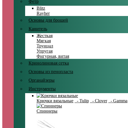
Фетр
Blitz
Rayher
Основы для брошей
Канитель
Жесткая
Мягкая
Трунцал
Упругая
Фигурная, витая
Кринолиновая сетка
Основы из пенопласта
Органайзеры
Инструменты
Крючки вязальные
- Tulip
- Clover
- Gamma
Спиннеры