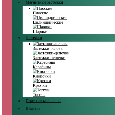
Магнитные застежки
Плоские
Цилиндрические
Шарики
Застежки
Застежки-головы
Застежки-цепочки
Карабины
Кнопочки
Крючки
Тогглы
Полезная мелочевка
Швензы