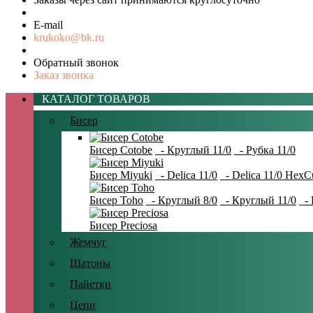
E-mail
krukoko@bk.ru
Обратный звонок
Заказ звонка
КАТАЛОГ ТОВАРОВ
Бисер
Бисер Cotobe
- Круглый 11/0
- Рубка 11/0
Бисер Miyuki
- Delica 11/0
- Delica 11/0 HexC
Бисер Toho
- Круглый 8/0
- Круглый 11/0
- 
Бисер Preciosa
Жемчуг
Шатоны
Пайетки
Цепи