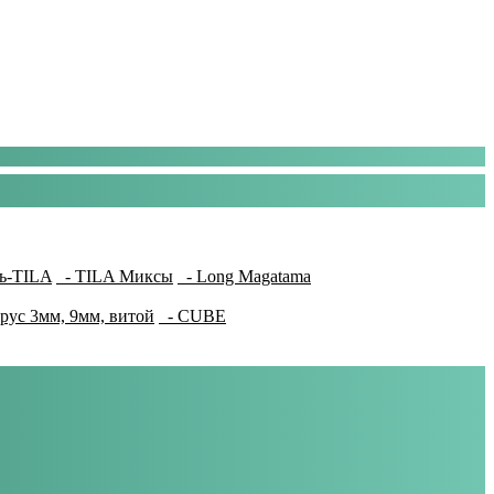
ь-TILA
- TILA Миксы
- Long Magatama
рус 3мм, 9мм, витой
- CUBE