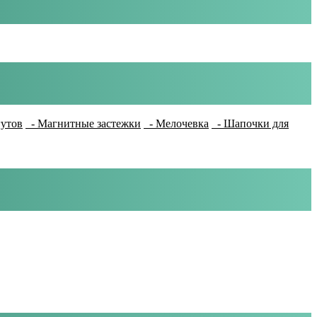
гутов
- Магнитные застежки
- Мелочевка
- Шапочки для