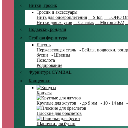
Нитки, тросик
Тросик и аксессуары
Нить для бисероплетения
- S-lon
- TOHO On
Нитки для жгутов
- Canarias
- Micron 20s/2
-
Подвески, рондели
Стойкая фурнитура
Латунь
Нержавеющая сталь
- Бейлы, подвески, ронд
бусин
- Швензы
Позолота
Родирование
Фурнитура CYMBAL
Концевики
Конусы
Круглые для жгутов
- до 9 мм
- 10 - 14 мм
-
Плоские для браслетов
Шапочки для бусин