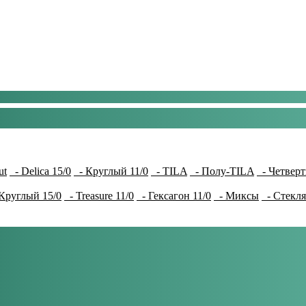
ut
- Delica 15/0
- Круглый 11/0
- TILA
- Полу-TILA
- Четверт
Круглый 15/0
- Treasure 11/0
- Гексагон 11/0
- Миксы
- Стекля