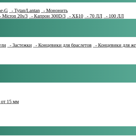
e-G
- Tytan/Lantan
- Мононить
 Micron 20s/3
- Капрон 300D/3
- ХБ10
- 70 ЛЛ
- 100 ЛЛ
ели
- Застежки
- Концевики для браслетов
- Концевики для ж
 от 15 мм