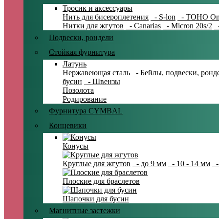
Тросик и аксессуары
Нить для бисероплетения
- S-lon
- TOHO On
Нитки для жгутов
- Canarias
- Micron 20s/2
-
Подвески, рондели
Стойкая фурнитура
Латунь
Нержавеющая сталь
- Бейлы, подвески, ронд
бусин
- Швензы
Позолота
Родирование
Фурнитура CYMBAL
Концевики
Конусы
Круглые для жгутов
- до 9 мм
- 10 - 14 мм
-
Плоские для браслетов
Шапочки для бусин
Магнитные застежки