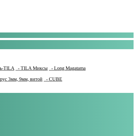
ь-TILA
- TILA Миксы
- Long Magatama
рус 3мм, 9мм, витой
- CUBE