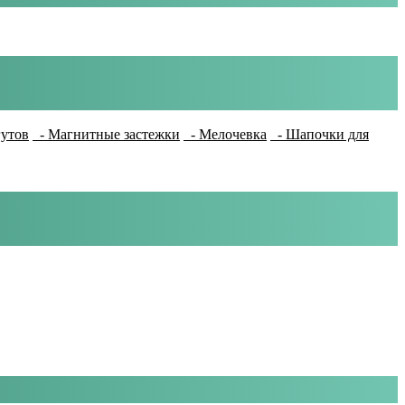
гутов
- Магнитные застежки
- Мелочевка
- Шапочки для