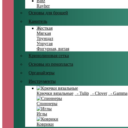
Blitz
Rayher
Основы для брошей
Канитель
Жесткая
Мягкая
Трунцал
Упругая
Фигурная, витая
Кринолиновая сетка
Основы из пенопласта
Органайзеры
Инструменты
Крючки вязальные
- Tulip
- Clover
- Gamma
Спиннеры
Иглы
Коврики