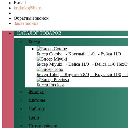
E-mail
krukoko@bk.ru
Обратный звонок
Заказ звонка
КАТАЛОГ ТОВАРОВ
Бисер
Бисер Cotobe
- Круглый 11/0
- Рубка 11/0
Бисер Miyuki
- Delica 11/0
- Delica 11/0 HexC
Бисер Toho
- Круглый 8/0
- Круглый 11/0
- 
Бисер Preciosa
Жемчуг
Шатоны
Пайетки
Цепи
Нитки, тросик