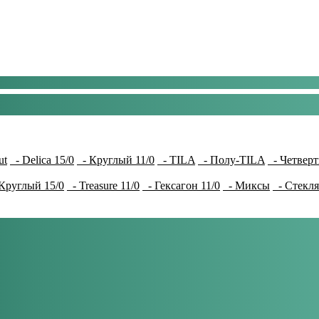
ut
- Delica 15/0
- Круглый 11/0
- TILA
- Полу-TILA
- Четверт
Круглый 15/0
- Treasure 11/0
- Гексагон 11/0
- Миксы
- Стекля