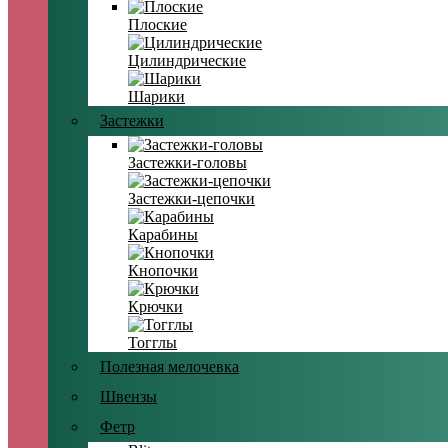
Плоские
Цилиндрические
Шарики
Застежки
Застежки-головы
Застежки-цепочки
Карабины
Кнопочки
Крючки
Тогглы
Полезная мелочевка
Швензы
Фетр