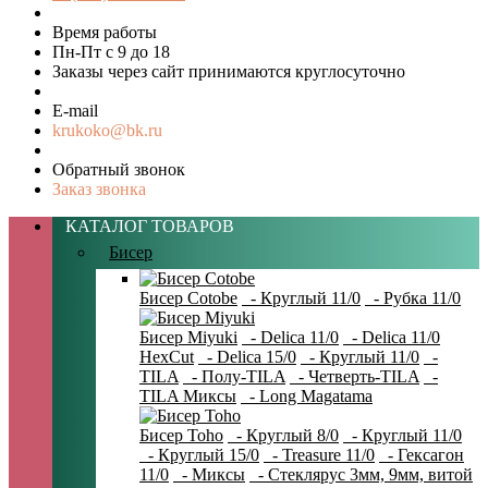
Время работы
Пн-Пт с 9 до 18
Заказы через сайт принимаются круглосуточно
E-mail
krukoko@bk.ru
Обратный звонок
Заказ звонка
КАТАЛОГ ТОВАРОВ
Бисер
Бисер Cotobe
- Круглый 11/0
- Рубка 11/0
Бисер Miyuki
- Delica 11/0
- Delica 11/0
HexCut
- Delica 15/0
- Круглый 11/0
-
TILA
- Полу-TILA
- Четверть-TILA
-
TILA Миксы
- Long Magatama
Бисер Toho
- Круглый 8/0
- Круглый 11/0
- Круглый 15/0
- Treasure 11/0
- Гексагон
11/0
- Миксы
- Стеклярус 3мм, 9мм, витой