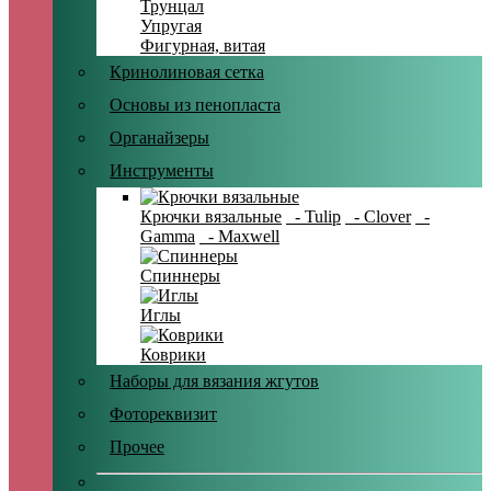
Трунцал
Упругая
Фигурная, витая
Кринолиновая сетка
Основы из пенопласта
Органайзеры
Инструменты
Крючки вязальные
- Tulip
- Clover
-
Gamma
- Maxwell
Спиннеры
Иглы
Коврики
Наборы для вязания жгутов
Фотореквизит
Прочее