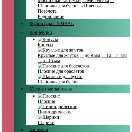
Магнитные застежки
- Мелочевка
-
Шапочки для бусин
- Швензы
Позолота
Родирование
Фурнитура CYMBAL
Концевики
Конусы
Круглые для жгутов
- до 9 мм
- 10 - 14 мм
- от 15 мм
Плоские для браслетов
Шапочки для бусин
Магнитные застежки
Плоские
Цилиндрические
Шарики
Застежки