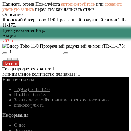
Написать отзыв
Пожалуйста
авторизируйтесь
или
создайте
учетную запись
перед тем как написать отзыв
Описание
Японский бисер Toho 11/0 Прозрачный радужный лимон TR-
11-175.
Цена указана за 10гр.
Акции
203 р.
Купить
Товар продается кратно: 1
Минимальное количество для заказа: 1
Наши контакты
+7(952)12-12-12-0
Пн-Пт с 9 до 18
Заказы через сайт принимаются круглосуточно
krukoko@bk.ru
Информация
О нас
Доставка