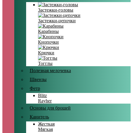
Застежки-головы
Застежки-цепочки
Карабины
Кнопочки
Крючки
Тогглы
Полезная мелочевка
Швензы
Фетр
Blitz
Rayher
Основы для брошей
Канитель
Жесткая
Мягкая