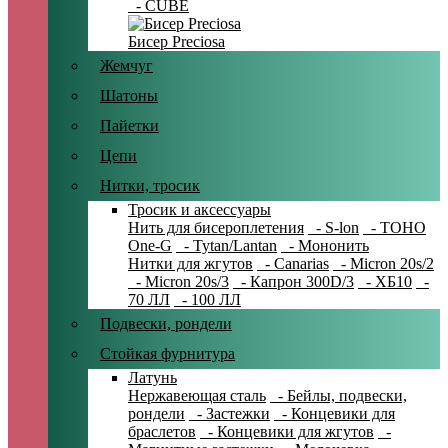
- CUBE
Бисер Preciosa
Жемчуг
Шатоны
Пайетки
Цепи
Нитки, тросик
Тросик и аксессуары
Нить для бисероплетения
- S-lon
- TOHO
One-G
- Tytan/Lantan
- Мононить
Нитки для жгутов
- Canarias
- Micron 20s/2
- Micron 20s/3
- Капрон 300D/3
- ХБ10
-
70 ЛЛ
- 100 ЛЛ
Подвески, рондели
Стойкая фурнитура
Латунь
Нержавеющая сталь
- Бейлы, подвески,
рондели
- Застежки
- Концевики для
браслетов
- Концевики для жгутов
-