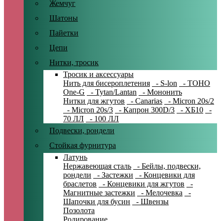
Жемчуг
Шатоны
Пайетки
Цепи
Нитки, тросик
Тросик и аксессуары
Нить для бисероплетения
- S-lon
- TOHO
One-G
- Tytan/Lantan
- Мононить
Нитки для жгутов
- Canarias
- Micron 20s/2
- Micron 20s/3
- Капрон 300D/3
- ХБ10
-
70 ЛЛ
- 100 ЛЛ
Подвески, рондели
Стойкая фурнитура
Латунь
Нержавеющая сталь
- Бейлы, подвески,
рондели
- Застежки
- Концевики для
браслетов
- Концевики для жгутов
-
Магнитные застежки
- Мелочевка
-
Шапочки для бусин
- Швензы
Позолота
Родирование