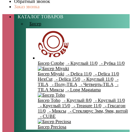
Обратный звонок
Заказ звонка
КАТАЛОГ ТОВАРОВ
Бисер
Бисер Cotobe
- Круглый 11/0
- Рубка 11/0
Бисер Miyuki
- Delica 11/0
- Delica 11/0
HexCut
- Delica 15/0
- Круглый 11/0
-
TILA
- Полу-TILA
- Четверть-TILA
-
TILA Миксы
- Long Magatama
Бисер Toho
- Круглый 8/0
- Круглый 11/0
- Круглый 15/0
- Treasure 11/0
- Гексагон
11/0
- Миксы
- Стеклярус 3мм, 9мм, витой
- CUBE
Бисер Preciosa