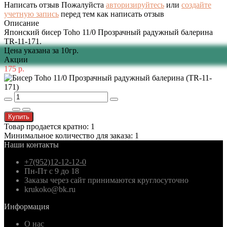
Написать отзыв
Пожалуйста
авторизируйтесь
или
создайте
учетную запись
перед тем как написать отзыв
Описание
Японский бисер Toho 11/0 Прозрачный радужный балерина
TR-11-171.
Цена указана за 10гр.
Акции
175 р.
Купить
Товар продается кратно: 1
Минимальное количество для заказа: 1
Наши контакты
+7(952)12-12-12-0
Пн-Пт с 9 до 18
Заказы через сайт принимаются круглосуточно
krukoko@bk.ru
Информация
О нас