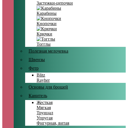
Застежки-цепочки
Карабины
Кнопочки
Крючки
Тогглы
Полезная мелочевка
Швензы
Фетр
Blitz
Rayher
Основы для брошей
Канитель
Жесткая
Мягкая
Трунцал
Упругая
Фигурная, витая