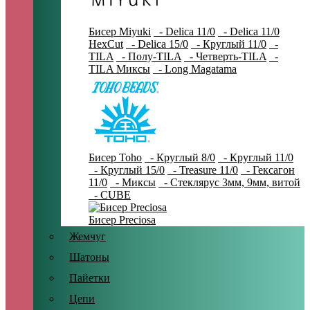
Бисер Miyuki
- Delica 11/0
- Delica 11/0
HexCut
- Delica 15/0
- Круглый 11/0
-
TILA
- Полу-TILA
- Четверть-TILA
-
TILA Миксы
- Long Magatama
Бисер Toho
- Круглый 8/0
- Круглый 11/0
- Круглый 15/0
- Treasure 11/0
- Гексагон
11/0
- Миксы
- Стеклярус 3мм, 9мм, витой
- CUBE
Бисер Preciosa
Жемчуг
Шатоны
Пайетки
Цепи