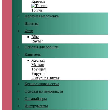
Крючки
Тогглы
Полезная мелочевка
Швензы
Фетр
Blitz
Rayher
Основы для брошей
Канитель
Жесткая
Мягкая
Трунцал
Упругая
Фигурная, витая
Кринолиновая сетка
Основы из пенопласта
Органайзеры
Инструменты