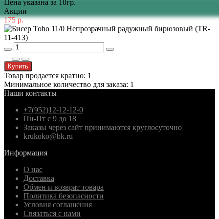
Цена указана за 10гр.
Акции
175 р.
Купить
Товар продается кратно: 1
Минимальное количество для заказа: 1
Наши контакты
+7(952)12-12-12-0
Пн-Пт с 9 до 18
Заказы через сайт принимаются круглосуточно
krukoko@bk.ru
Информация
О нас
Доставка
Обмен и возврат товара
Политика безопасности
Условия соглашения
Связаться с нами