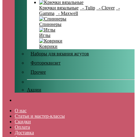
Крючки вязальные
- Tulip
- Clover
-
Gamma
- Maxwell
Спиннеры
Иглы
Коврики
Наборы для вязания жгутов
Фотореквизит
Прочее
Акции
О нас
Статьи и мастер-классы
Скидки
Оплата
Доставка