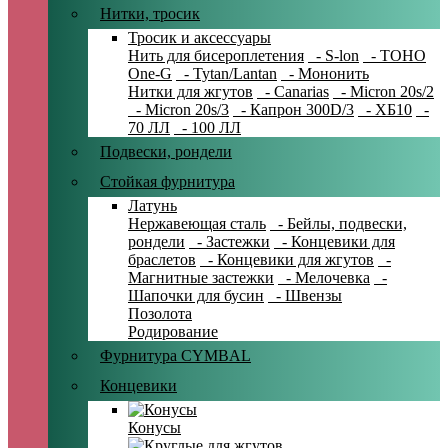
Нитки, тросик
Тросик и аксессуары
Нить для бисероплетения
- S-lon
- TOHO
One-G
- Tytan/Lantan
- Мононить
Нитки для жгутов
- Canarias
- Micron 20s/2
- Micron 20s/3
- Капрон 300D/3
- ХБ10
-
70 ЛЛ
- 100 ЛЛ
Подвески, рондели
Стойкая фурнитура
Латунь
Нержавеющая сталь
- Бейлы, подвески,
рондели
- Застежки
- Концевики для
браслетов
- Концевики для жгутов
-
Магнитные застежки
- Мелочевка
-
Шапочки для бусин
- Швензы
Позолота
Родирование
Фурнитура CYMBAL
Концевики
Конусы