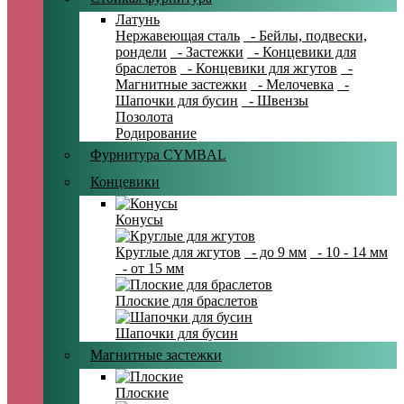
Латунь
Нержавеющая сталь
- Бейлы, подвески,
рондели
- Застежки
- Концевики для
браслетов
- Концевики для жгутов
-
Магнитные застежки
- Мелочевка
-
Шапочки для бусин
- Швензы
Позолота
Родирование
Фурнитура CYMBAL
Концевики
Конусы
Круглые для жгутов
- до 9 мм
- 10 - 14 мм
- от 15 мм
Плоские для браслетов
Шапочки для бусин
Магнитные застежки
Плоские