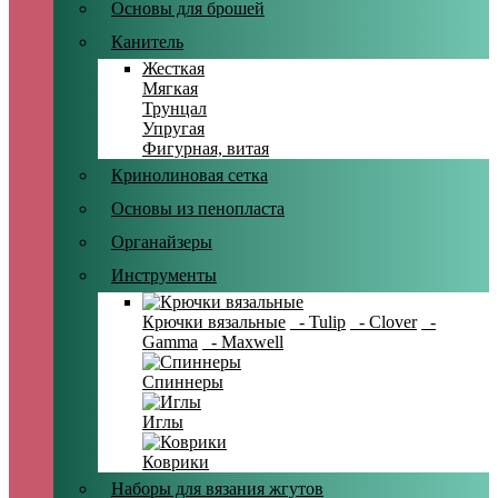
Основы для брошей
Канитель
Жесткая
Мягкая
Трунцал
Упругая
Фигурная, витая
Кринолиновая сетка
Основы из пенопласта
Органайзеры
Инструменты
Крючки вязальные
- Tulip
- Clover
-
Gamma
- Maxwell
Спиннеры
Иглы
Коврики
Наборы для вязания жгутов