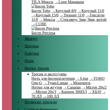
TILA Миксы
- Long Magatama
Бисер Toho
- Круглый 8/0
- Круглый 11/0
- Круглый 15/0
- Treasure 11/0
- Гексагон
11/0
- Миксы
- Стеклярус 3мм, 9мм, витой
- CUBE
Бисер Preciosa
Жемчуг
Шатоны
Пайетки
Цепи
Нитки, тросик
Тросик и аксессуары
Нить для бисероплетения
- S-lon
- TOHO
One-G
- Tytan/Lantan
- Мононить
Нитки для жгутов
- Canarias
- Micron 20s/2
- Micron 20s/3
- Капрон 300D/3
- ХБ10
-
70 ЛЛ
- 100 ЛЛ
Подвески, рондели
Стойкая фурнитура