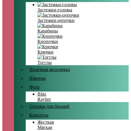
Застежки-головы
Застежки-цепочки
Карабины
Кнопочки
Крючки
Тогглы
Полезная мелочевка
Швензы
Фетр
Blitz
Rayher
Основы для брошей
Канитель
Жесткая
Мягкая