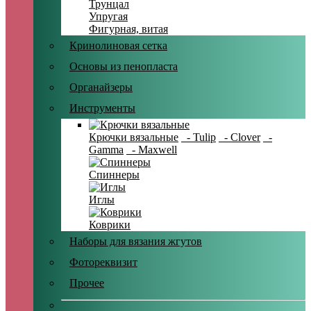
Трунцал
Упругая
Фигурная, витая
Кринолиновая сетка
Основы из пенопласта
Органайзеры
Инструменты
Крючки вязальные
- Tulip
- Clover
-
Gamma
- Maxwell
Спиннеры
Иглы
Коврики
Наборы для вязания жгутов
Фотореквизит
Прочее