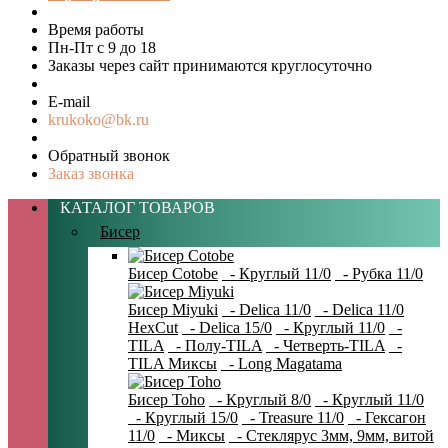
Время работы
Пн-Пт с 9 до 18
Заказы через сайт принимаются круглосуточно
E-mail
krukoko@bk.ru
Обратный звонок
Заказ звонка
КАТАЛОГ ТОВАРОВ
Бисер
Бисер Cotobe
- Круглый 11/0
- Рубка 11/0
Бисер Miyuki
- Delica 11/0
- Delica 11/0
HexCut
- Delica 15/0
- Круглый 11/0
-
TILA
- Полу-TILA
- Четверть-TILA
-
TILA Миксы
- Long Magatama
Бисер Toho
- Круглый 8/0
- Круглый 11/0
- Круглый 15/0
- Treasure 11/0
- Гексагон
11/0
- Миксы
- Стеклярус 3мм, 9мм, витой