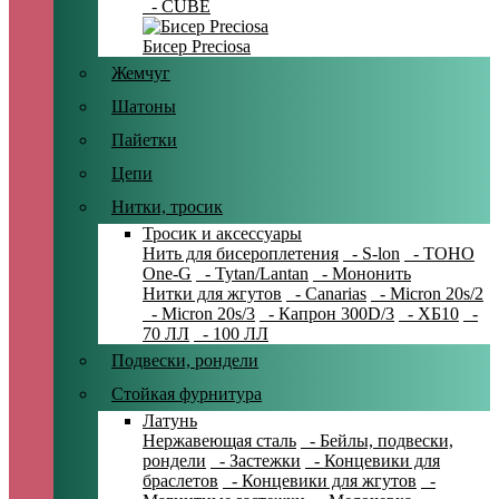
- CUBE
Бисер Preciosa
Жемчуг
Шатоны
Пайетки
Цепи
Нитки, тросик
Тросик и аксессуары
Нить для бисероплетения
- S-lon
- TOHO
One-G
- Tytan/Lantan
- Мононить
Нитки для жгутов
- Canarias
- Micron 20s/2
- Micron 20s/3
- Капрон 300D/3
- ХБ10
-
70 ЛЛ
- 100 ЛЛ
Подвески, рондели
Стойкая фурнитура
Латунь
Нержавеющая сталь
- Бейлы, подвески,
рондели
- Застежки
- Концевики для
браслетов
- Концевики для жгутов
-