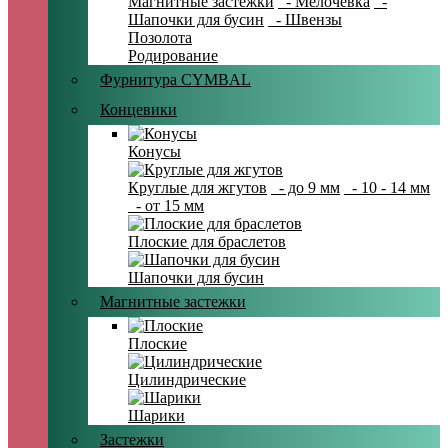
Магнитные застежки
- Мелочевка
-
Шапочки для бусин
- Швензы
Позолота
Родирование
Фурнитура CYMBAL
Концевики
Конусы
Круглые для жгутов
- до 9 мм
- 10 - 14 мм
- от 15 мм
Плоские для браслетов
Шапочки для бусин
Магнитные застежки
Плоские
Цилиндрические
Шарики
Застежки