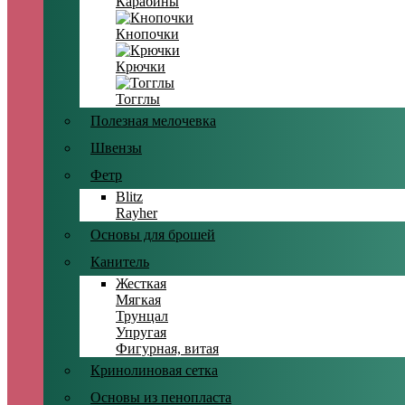
Карабины
Кнопочки
Крючки
Тогглы
Полезная мелочевка
Швензы
Фетр
Blitz
Rayher
Основы для брошей
Канитель
Жесткая
Мягкая
Трунцал
Упругая
Фигурная, витая
Кринолиновая сетка
Основы из пенопласта