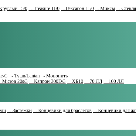
Круглый 15/0
- Treasure 11/0
- Гексагон 11/0
- Миксы
- Стекля
e-G
- Tytan/Lantan
- Мононить
 Micron 20s/3
- Капрон 300D/3
- ХБ10
- 70 ЛЛ
- 100 ЛЛ
ели
- Застежки
- Концевики для браслетов
- Концевики для ж