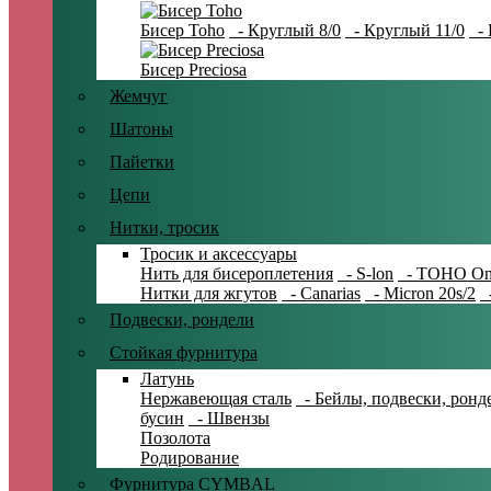
Бисер Toho
- Круглый 8/0
- Круглый 11/0
- 
Бисер Preciosa
Жемчуг
Шатоны
Пайетки
Цепи
Нитки, тросик
Тросик и аксессуары
Нить для бисероплетения
- S-lon
- TOHO On
Нитки для жгутов
- Canarias
- Micron 20s/2
-
Подвески, рондели
Стойкая фурнитура
Латунь
Нержавеющая сталь
- Бейлы, подвески, ронд
бусин
- Швензы
Позолота
Родирование
Фурнитура CYMBAL