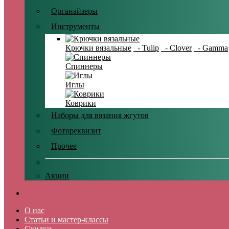
Органайзеры
Инструменты
Крючки вязальные
- Tulip
- Clover
- Gamma
Спиннеры
Иглы
Коврики
Наборы для вязания жгутов
Фотореквизит
Прочее
Акции
О нас
Статьи и мастер-классы
Скидки