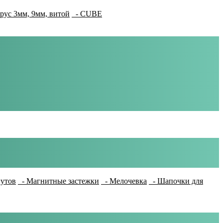
рус 3мм, 9мм, витой
- CUBE
гутов
- Магнитные застежки
- Мелочевка
- Шапочки для