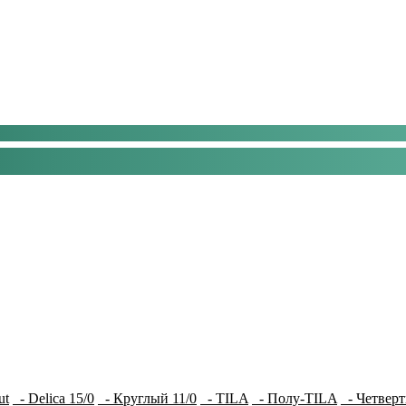
ut
- Delica 15/0
- Круглый 11/0
- TILA
- Полу-TILA
- Четверт